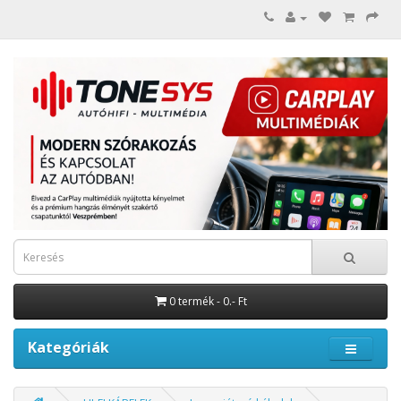
0 termék - 0.- Ft
Kategóriák