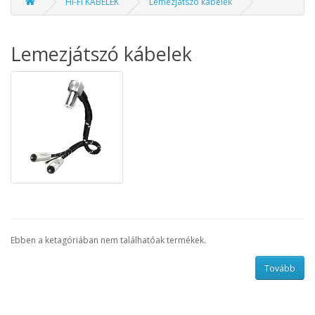
HI-FI KÁBELEK
Lemezjátszó kábelek
Lemezjátszó kábelek
Ebben a ketagóriában nem találhatóak termékek.
Tovább