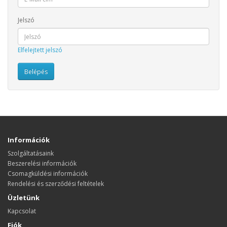
Jelszó
Elfelejtett jelszó
Információk
Szolgáltatásaink
Beszerelési információk
Csomagküldési információk
Rendelési és szerződési feltételek
Üzletünk
Kapcsolat
Fiók