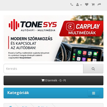
0 termék - 0.- Ft
Kategóriák