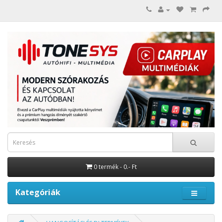
0 termék - 0.- Ft
Kategóriák