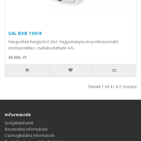
SAL BXB 100/8
Hangosítási hangszóró 2in1: hagyományos és professzionális
rendszerekhez- csatlakoztatható 4-8 ..
38.990.- Ft
Tételek 1 től 4 / 4 (1 összes)
Információk
Szolgáltatásaink
Beszerelési információk
Csomagküldési információk