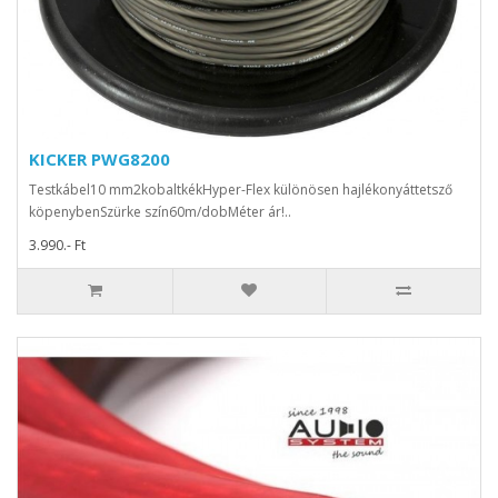
KICKER PWG8200
Testkábel10 mm2kobaltkékHyper-Flex különösen hajlékonyáttetsző
köpenybenSzürke szín60m/dobMéter ár!..
3.990.- Ft