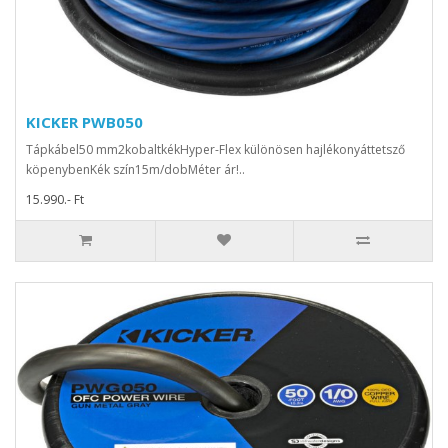
KICKER PWB050
Tápkábel50 mm2kobaltkékHyper-Flex különösen hajlékonyáttetsző
köpenybenKék szín15m/dobMéter ár!..
15.990.- Ft