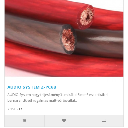
AUDIO SYSTEM Z-PC6B
AUDIO System nagy teljesítményű testkábel6 mm²-es testkábel
barnarendkívül rugalmas matt-vörös-átlát..
2.190.- Ft