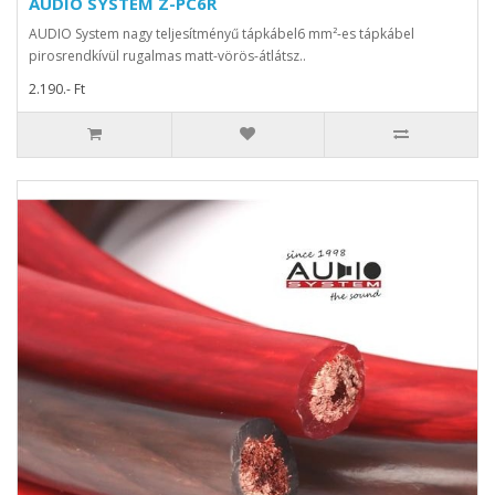
AUDIO SYSTEM Z-PC6R
AUDIO System nagy teljesítményű tápkábel6 mm²-es tápkábel
pirosrendkívül rugalmas matt-vörös-átlátsz..
2.190.- Ft