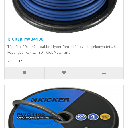
KICKER PWB4100
Tápkábel20 mm2kobaltkékHyper-Flex különösen hajlékonyáttetsző
köpenybenKék szín30m/dobMéter ár!..
7.990.- Ft