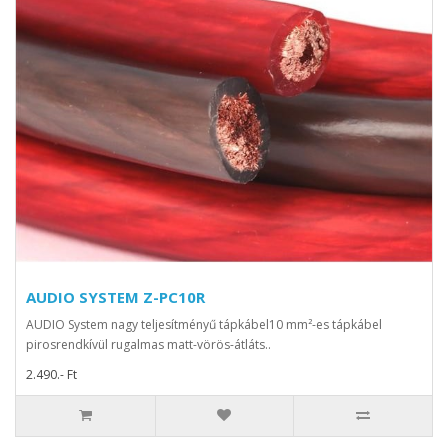
AUDIO SYSTEM Z-PC10R
AUDIO System nagy teljesítményű tápkábel10 mm²-es tápkábel
pirosrendkívül rugalmas matt-vörös-átláts..
2.490.- Ft