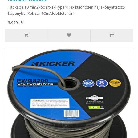
Tápkábel10 mm2kobaltkékHyper-Flex különösen hajlékonyáttetsző
köpenybenKék szín60m/dobMéter ár!..
3.990.- Ft