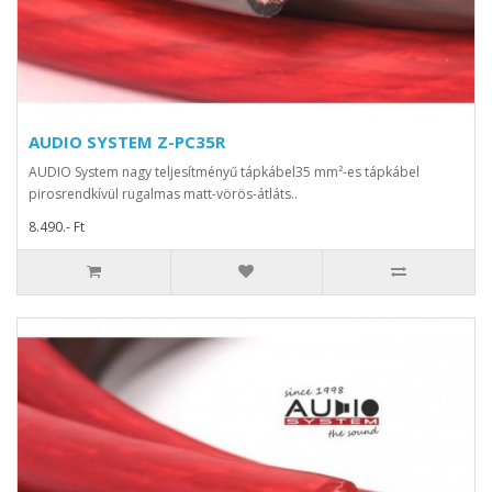
AUDIO SYSTEM Z-PC35R
AUDIO System nagy teljesítményű tápkábel35 mm²-es tápkábel
pirosrendkívül rugalmas matt-vörös-átláts..
8.490.- Ft