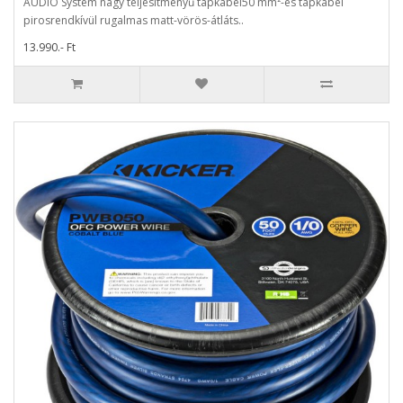
AUDIO System nagy teljesítményű tápkábel50 mm²-es tápkábel
pirosrendkívül rugalmas matt-vörös-átláts..
13.990.- Ft