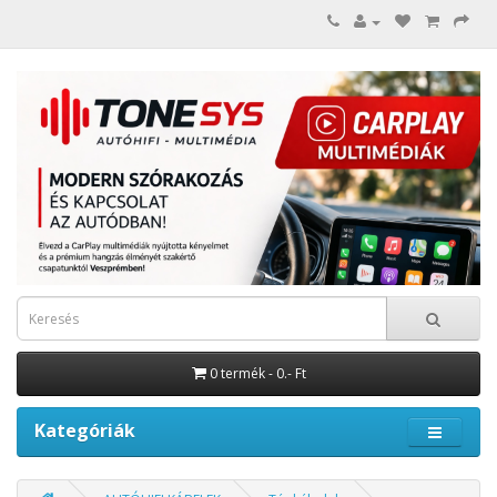
0 termék - 0.- Ft
Kategóriák