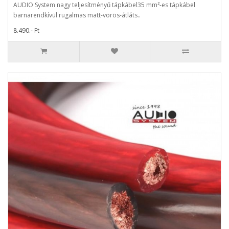
AUDIO System nagy teljesítményű tápkábel35 mm²-es tápkábel
barnarendkívül rugalmas matt-vörös-átláts..
8.490.- Ft