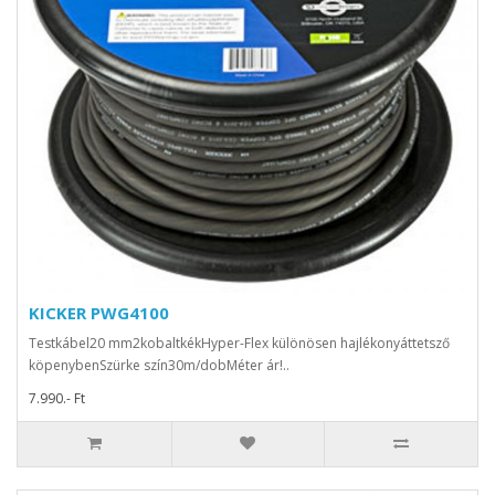
KICKER PWG4100
Testkábel20 mm2kobaltkékHyper-Flex különösen hajlékonyáttetsző
köpenybenSzürke szín30m/dobMéter ár!..
7.990.- Ft