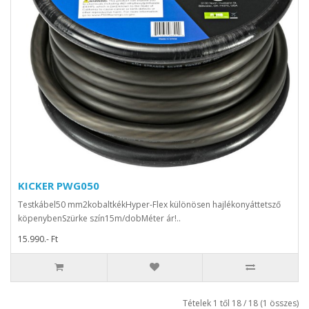
KICKER PWG050
Testkábel50 mm2kobaltkékHyper-Flex különösen hajlékonyáttetsző
köpenybenSzürke szín15m/dobMéter ár!..
15.990.- Ft
Tételek 1 től 18 / 18 (1 összes)