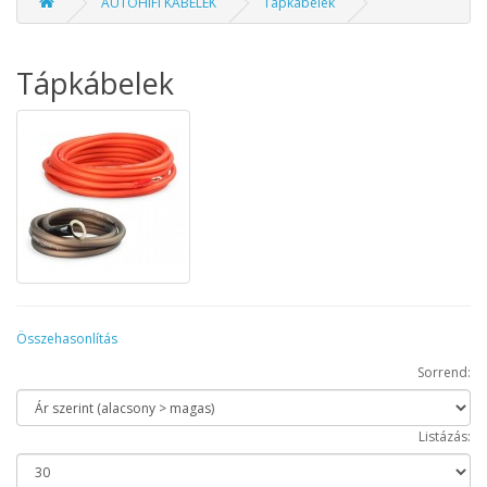
AUTÓHIFI KÁBELEK
Tápkábelek
Tápkábelek
Összehasonlítás
Sorrend:
Listázás: