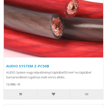
AUDIO SYSTEM Z-PC50B
AUDIO System nagy teljesítményű tápkábel50 mm²-es tápkábel
barnarendkívül rugalmas matt-vörös-átláts..
13.990.- Ft