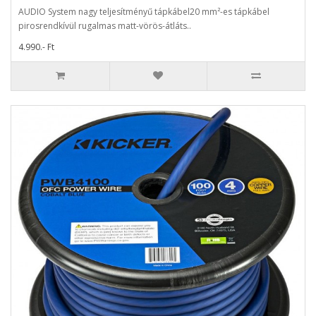
AUDIO System nagy teljesítményű tápkábel20 mm²-es tápkábel
pirosrendkívül rugalmas matt-vörös-átláts..
4.990.- Ft