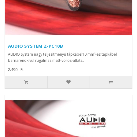
AUDIO SYSTEM Z-PC10B
AUDIO System nagy teljesítményű tápkábel10 mm²-es tápkábel
barnarendkívül rugalmas matt-vörös-átláts..
2.490.- Ft