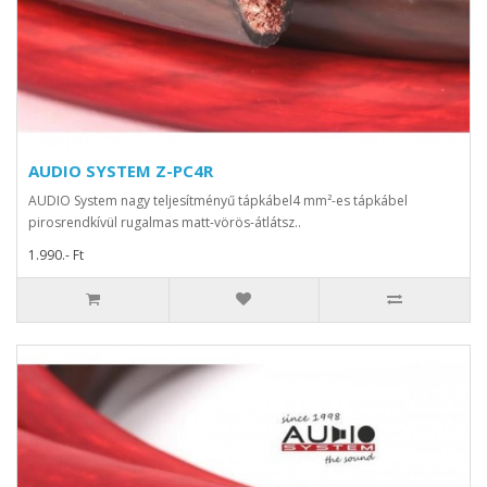
AUDIO SYSTEM Z-PC4R
AUDIO System nagy teljesítményű tápkábel4 mm²-es tápkábel
pirosrendkívül rugalmas matt-vörös-átlátsz..
1.990.- Ft