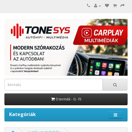
0 termék - 0.- Ft
Kategóriák