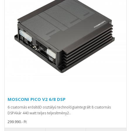
MOSCONI PICO V2 6/8 DSP
6 csatornás erősítőD osztályú technológiaIntegrált 8 csatornás
DSPAkár 440 watt teljes teljesítmény2..
299.990.- Ft