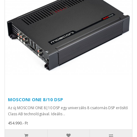
MOSCONI ONE 8/10 DSP
Az új MOSCONI ONE 8|10 DSP egy univerzális 8 csatornás DSP erősítő
Class AB technológiával. Ideális ..
454.990.- Ft