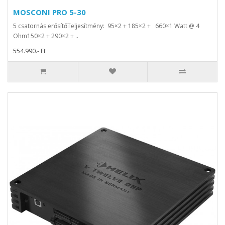
MOSCONI PRO 5-30
5 csatornás erősítőTeljesítmény: 95×2 + 185×2 + 660×1 Watt @ 4
Ohm150×2 + 290×2 + ..
554.990.- Ft