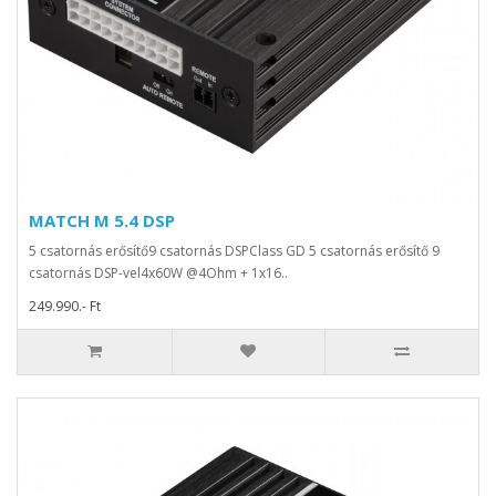
MATCH M 5.4 DSP
5 csatornás erősítő9 csatornás DSPClass GD 5 csatornás erősítő 9
csatornás DSP-vel4x60W @4Ohm + 1x16..
249.990.- Ft