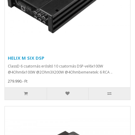
HELIX M SIX DSP
ClassD 6 csatornás erősítő 10 csatornás DSP-vel6x100W
@4Ohm6x100W @2Ohm3X200W @4Ohmbemenetek: 6 RCA ..
279.990.- Ft