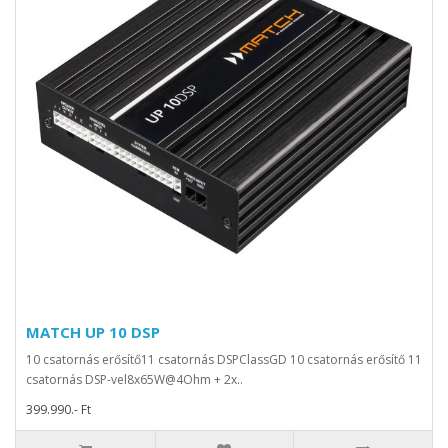
MATCH UP 10 DSP
10 csatornás erősítő11 csatornás DSPClassGD 10 csatornás erősítő 11
csatornás DSP-vel8x65W@4Ohm + 2x..
399.990.- Ft