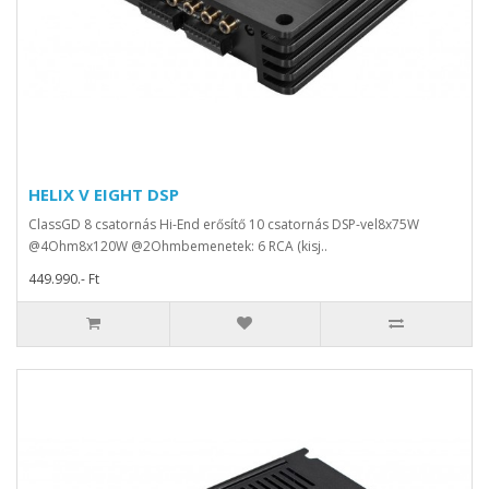
HELIX V EIGHT DSP
ClassGD 8 csatornás Hi-End erősítő 10 csatornás DSP-vel8x75W
@4Ohm8x120W @2Ohmbemenetek: 6 RCA (kisj..
449.990.- Ft