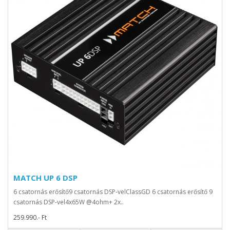
MATCH UP 6 DSP
6 csatornás erősítő9 csatornás DSP-velClassGD 6 csatornás erősítő 9
csatornás DSP-vel4x65W @4ohm+ 2x..
259.990.- Ft