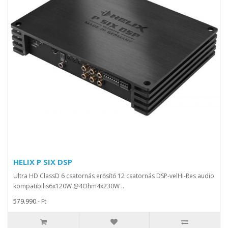
HELIX P SIX DSP
Ultra HD ClassD 6 csatornás erősítő 12 csatornás DSP-velHi-Res audio
kompatibilis6x120W @4Ohm4x230W ..
579.990.- Ft