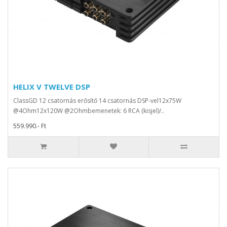
HELIX V TWELVE DSP
ClassGD 12 csatornás erősítő 14 csatornás DSP-vel12x75W
@4Ohm12x120W @2Ohmbemenetek: 6 RCA (kisjel)/..
559.990.- Ft