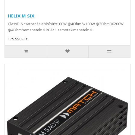
HELIX M SIX
ClassD 6 csatornás erősítő6x100W @4Ohm6x100W @2Ohm3X200W
@4Ohmbemenetek: 6 RCA/ 1 remotekimenetek: 6..
179.990.- Ft