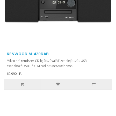
KENWOOD M-420DAB
Mikro hifi rendszer CD lejátszóvalBT zenelejátszás USB
csatlakozóDAB+ és FM rádió tunerAux beme..
69.990.- Ft