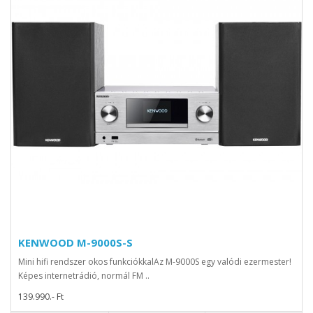
KENWOOD M-9000S-S
Mini hifi rendszer okos funkciókkalAz M-9000S egy valódi ezermester!
Képes internetrádió, normál FM ..
139.990.- Ft