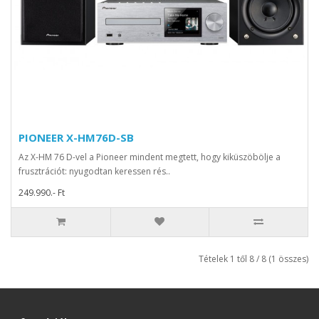
PIONEER X-HM76D-SB
Az X-HM 76 D-vel a Pioneer mindent megtett, hogy kiküszöbölje a
frusztrációt: nyugodtan keressen rés..
249.990.- Ft
Tételek 1 től 8 / 8 (1 összes)