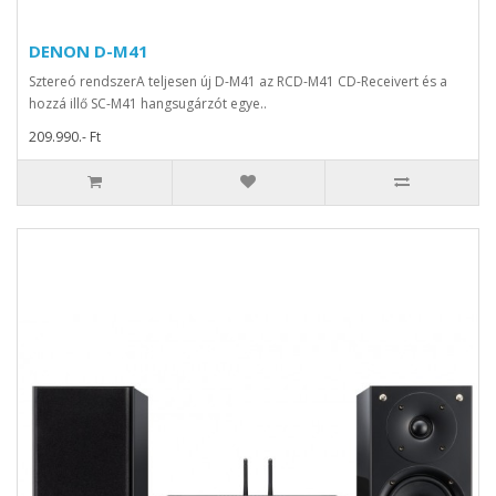
DENON D-M41
Sztereó rendszerA teljesen új D-M41 az RCD-M41 CD-Receivert és a
hozzá illő SC-M41 hangsugárzót egye..
209.990.- Ft