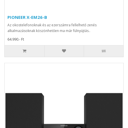
PIONEER X-EM26-B
Az okostelefonoknak és az ezerszámra fellelhető zenés
alkalmazásoknak köszönhetően ma már fülnyújtás..
64.990.- Ft