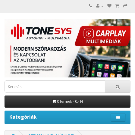
0 termék - 0.- Ft
Kategóriák