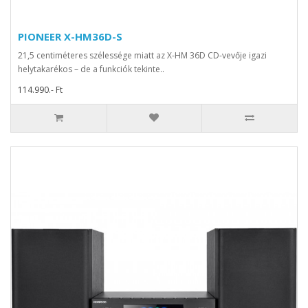
PIONEER X-HM36D-S
21,5 centiméteres szélessége miatt az X-HM 36D CD-vevője igazi
helytakarékos – de a funkciók tekinte..
114.990.- Ft