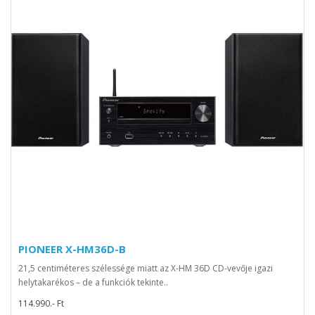
PIONEER X-HM36D-B
21,5 centiméteres szélessége miatt az X-HM 36D CD-vevője igazi
helytakarékos – de a funkciók tekinte..
114.990.- Ft