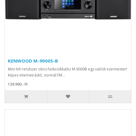
KENWOOD M-9000S-B
Mini hifi rendszer okos funkciókkalAz M-9000B egy valódi ezermester!
Képes internetrádió, normál FM ..
139.990.- Ft