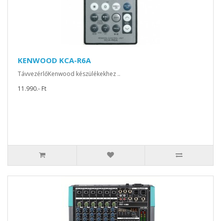
KENWOOD KCA-R6A
TávvezérlőKenwood készülékekhez ..
11.990.- Ft