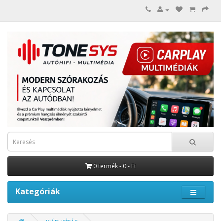
0 termék - 0.- Ft
Kategóriák