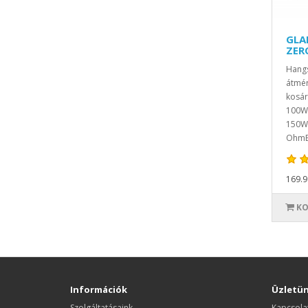
GLA
ZER
Hang
átmér
kosár
100W
150W
OhmBe
169.99
KO
Információk
Üzletü
Szolgáltatásaink
Kapcsola