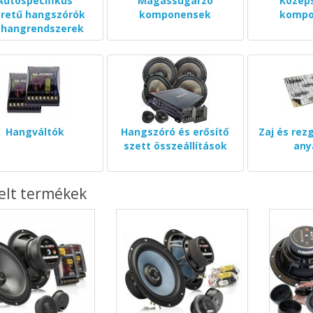
Autóspecifikus
Magassugárzó
Közép
retű hangszórók
komponensek
kompo
 hangrendszerek
Hangváltók
Hangszóró és erősítő
Zaj és rezg
szett összeállítások
any
elt termékek