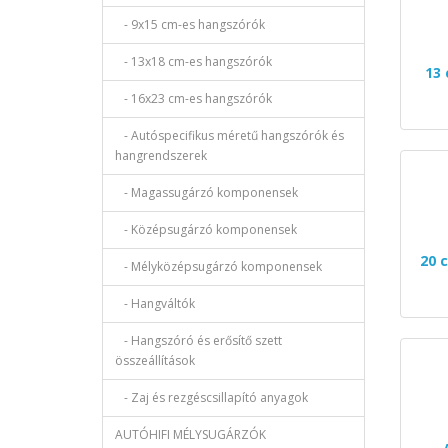
- 9x15 cm-es hangszórók
- 13x18 cm-es hangszórók
13
- 16x23 cm-es hangszórók
- Autóspecifikus méretű hangszórók és
hangrendszerek
- Magassugárzó komponensek
- Középsugárzó komponensek
20 
- Mélyközépsugárzó komponensek
- Hangváltók
- Hangszóró és erősítő szett
összeállítások
- Zaj és rezgéscsillapító anyagok
AUTÓHIFI MÉLYSUGÁRZÓK