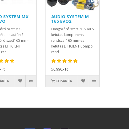
O SYSTEM MX
AUDIO SYSTEM M
EVO
165 EVO2
óró szett MX-
Hangszóró szett M-SERIES
kétutas autóhifi
kétutas komponens
óró szett165 mm-
rendszer165 mm-es
tas EFFICIENT
kétutas EFFICIENT Compo
ren..
rend..
- Ft
56.990.- Ft
ÁRBA
KOSÁRBA