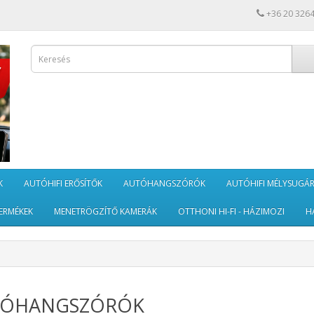
+36 20 326
K
AUTÓHIFI ERŐSÍTŐK
AUTÓHANGSZÓRÓK
AUTÓHIFI MÉLYSUGÁ
ERMÉKEK
MENETRÖGZÍTŐ KAMERÁK
OTTHONI HI-FI - HÁZIMOZI
H
TÓHANGSZÓRÓK