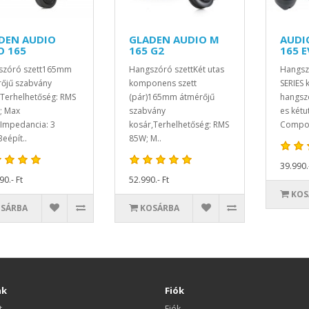
DEN AUDIO
GLADEN AUDIO M
AUDI
O 165
165 G2
165 
szóró szett165mm
Hangszóró szettKét utas
Hangsz
őjű szabvány
komponens szett
SERIES 
Terhelhetőség: RMS
(pár)165mm átmérőjű
hangsz
; Max
szabvány
es kétu
Impedancia: 3
kosár,Terhelhetőség: RMS
Compo 
épít..
85W; M..
39.990.
0.- Ft
52.990.- Ft
KOS
SÁRBA
KOSÁRBA
nk
Fiók
t
Fiók