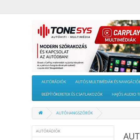
AUTÓRÁDIÓK
AUTÓS MULTIMÉDIÁK ÉS NAVIGÁCIÓ
BEÉPÍTŐKERETEK ÉS CSATLAKOZÓK
HAJÓS AUDIO T
AUTÓHANGSZÓRÓK
AUTÓRÁDIÓK
AU