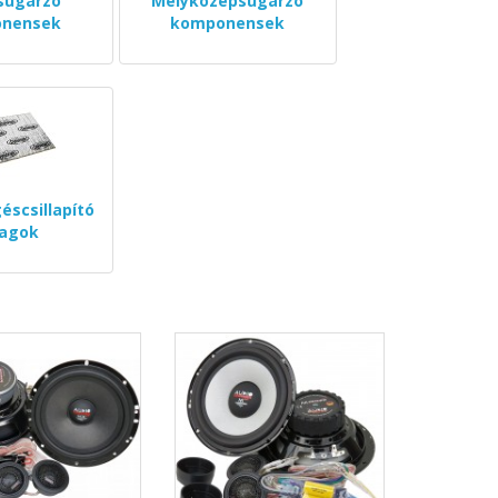
sugárzó
Mélyközépsugárzó
nensek
komponensek
éscsillapító
agok