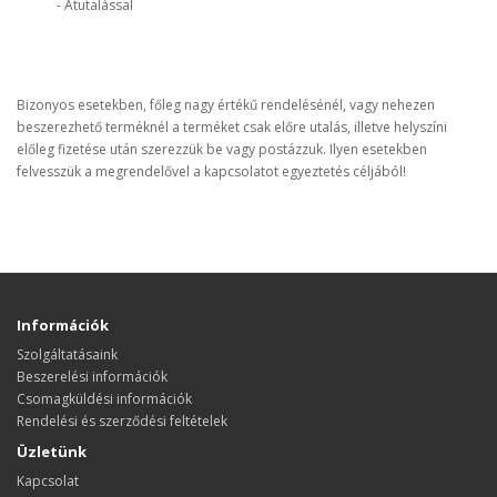
- Átutalással
Bizonyos esetekben, főleg nagy értékű rendelésénél, vagy nehezen
beszerezhető terméknél a terméket csak előre utalás, illetve helyszíni
előleg fizetése után szerezzük be vagy postázzuk. Ilyen esetekben
felvesszük a megrendelővel a kapcsolatot egyeztetés céljából!
Információk
Szolgáltatásaink
Beszerelési információk
Csomagküldési információk
Rendelési és szerződési feltételek
Üzletünk
Kapcsolat