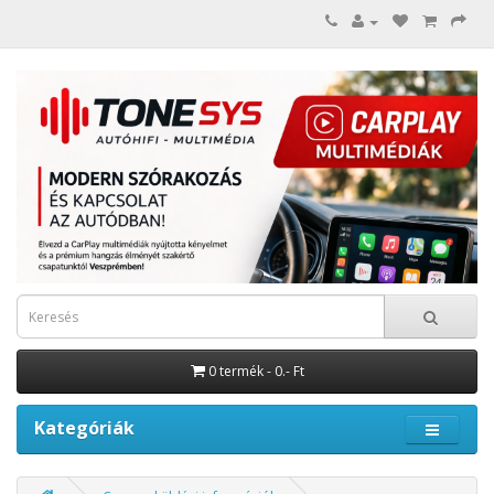
0 termék - 0.- Ft
Kategóriák