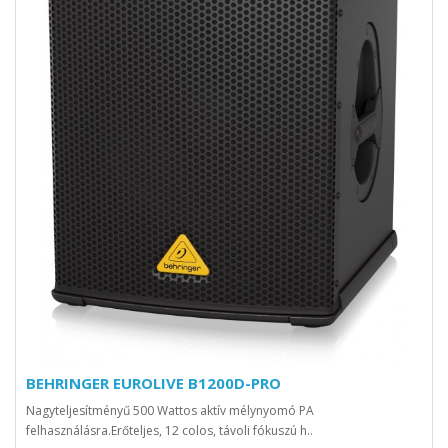
BEHRINGER EUROLIVE B1200D-PRO
Nagyteljesítményű 500 Wattos aktív mélynyomó PA
felhasználásra.Erőteljes, 12 colos, távoli fókuszú h..