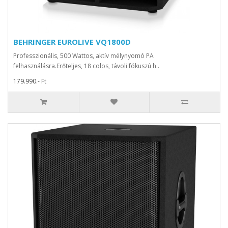
BEHRINGER EUROLIVE VQ1800D
Professzionális, 500 Wattos, aktív mélynyomó PA
felhasználásra.Erőteljes, 18 colos, távoli fókuszú h..
179.990.- Ft