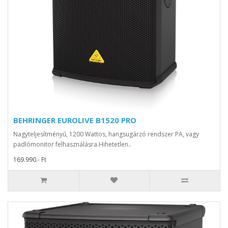
BEHRINGER EUROLIVE B1520 PRO
Nagyteljesítményű, 1200 Wattos, hangsugárzó rendszer PA, vagy
padlómonitor felhasználásra.Hihetetlen..
169.990.- Ft