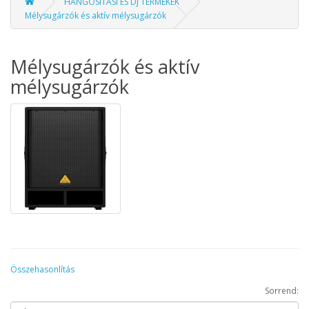
HANGOSÍTÁSI ÉS DJ TERMÉKEK
Mélysugárzók és aktív mélysugárzók
Mélysugárzók és aktív
mélysugárzók
Összehasonlítás
Sorrend: