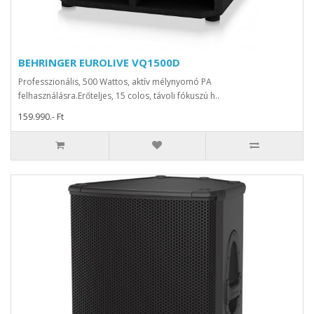
BEHRINGER EUROLIVE VQ1500D
Professzionális, 500 Wattos, aktív mélynyomó PA
felhasználásra.Erőteljes, 15 colos, távoli fókuszú h..
159.990.- Ft