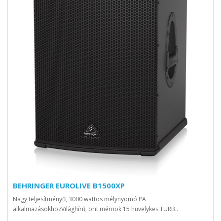
BEHRINGER EUROLIVE B1500XP
Nagy teljesítményű, 3000 wattos mélynyomó PA
alkalmazásokhozVilághírű, brit mérnök 15 hüvelykes TURB..