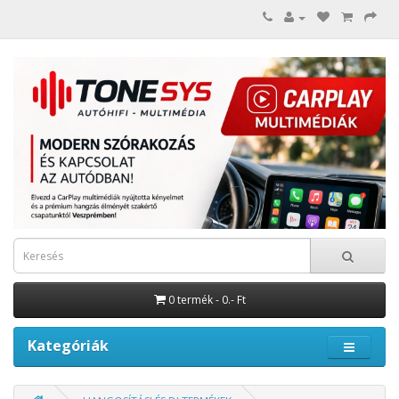
0 termék - 0.- Ft
Kategóriák