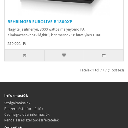
BEHRINGER EUROLIVE B1800XP
Nagy teljesítményű, 3000 wattos mélynyomó PA
alkalmazásokhozVilághírű, brit mérnök 18 hüvelykes TURB..
259.990.- Ft
Tételek 1 től 7 / 7 (1 összes)
Információk
Szolgáltatásaink
Beszerelési információk
Csomagküldési információk
Rendelési és szerződési feltételek