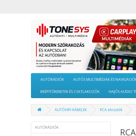
AUTÓRÁDIÓK
AUTÓS MULTIMÉDIÁK ÉS NAVIGÁCIÓ
BEÉPÍTŐKERETEK ÉS CSATLAKOZÓK
HAJÓS AUDIO T
AUTÓHIFI KÁBELEK
RCA elosztók
AUTÓRÁDIÓK
RCA