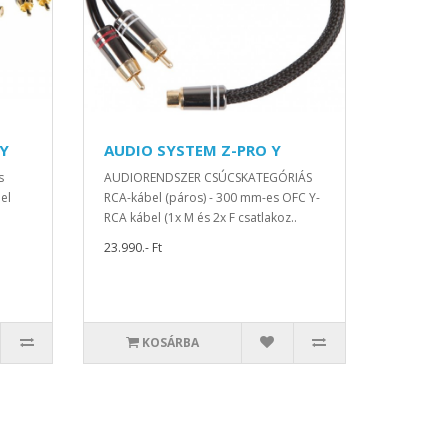
 Y
AUDIO SYSTEM Z-PRO Y
s
AUDIORENDSZER CSÚCSKATEGÓRIÁS
el
RCA-kábel (páros) - 300 mm-es OFC Y-
RCA kábel (1x M és 2x F csatlakoz..
23.990.- Ft
KOSÁRBA