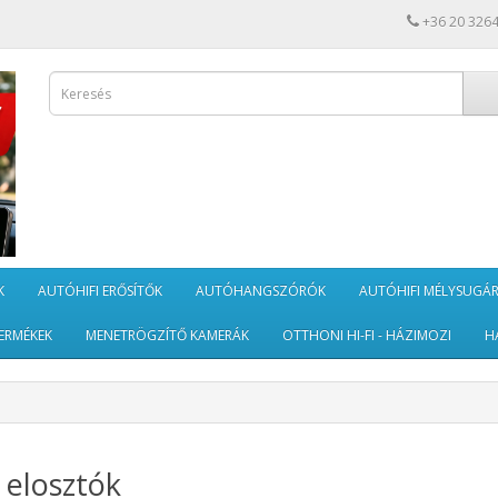
+36 20 326
K
AUTÓHIFI ERŐSÍTŐK
AUTÓHANGSZÓRÓK
AUTÓHIFI MÉLYSUGÁ
ERMÉKEK
MENETRÖGZÍTŐ KAMERÁK
OTTHONI HI-FI - HÁZIMOZI
H
 elosztók