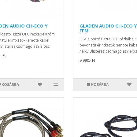
DEN AUDIO CH-ECO Y
GLADEN AUDIO CH-ECO Y
FFM
losztóTiszta OFC rézkábelKróm
RCA elosztóTiszta OFC rézkábel
atú érintkezőkRemote kábel
bevonatú érintkezőkRemote kábe
lBlisteres csomagolásY elosz..
nélkülBlisteres csomagolásY elos
- Ft
9.990.- Ft
KOSÁRBA
KOSÁRBA