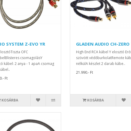
IO SYSTEM Z-EVO YR
GLADEN AUDIO CH-ZERO
losztóTiszta OFC
High End RCA kábel Y elosztó Erő
belBlisteres csomagolásY
szövött védőburkolatRemote káb
tó kábel: 2 anya - 1 apaA csomag
nélkülA készlet 2 darab kábe..
kábel..
21.990.- Ft
.- Ft
KOSÁRBA
KOSÁRBA