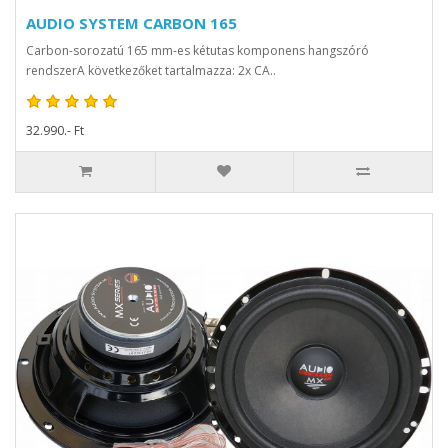
AUDIO SYSTEM CARBON 165
Carbon-sorozatú 165 mm-es kétutas komponens hangszóró
rendszerA következőket tartalmazza: 2x CA..
32.990.- Ft