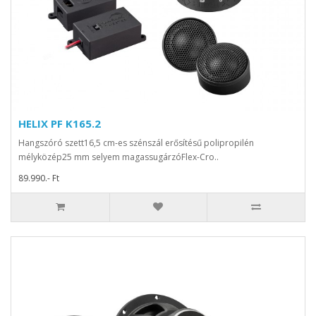
HELIX PF K165.2
Hangszóró szett16,5 cm-es szénszál erősítésű polipropilén
mélyközép25 mm selyem magassugárzóFlex-Cro..
89.990.- Ft