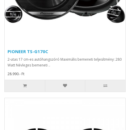
PIONEER TS-G170C
2-utas 17 cm-es autóhangszóró Maximális bemeneti teljesítmény: 280
Watt Névleges bemeneti ..
28.990.- Ft