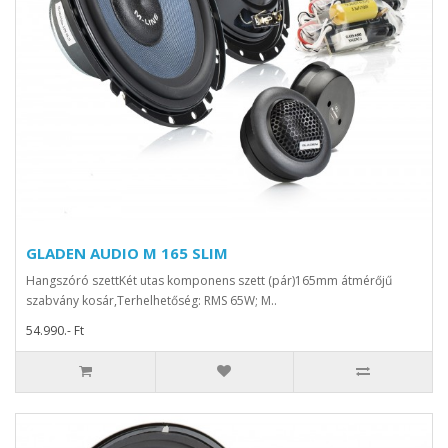
GLADEN AUDIO M 165 SLIM
Hangszóró szettKét utas komponens szett (pár)165mm átmérőjű
szabvány kosár,Terhelhetőség: RMS 65W; M..
54.990.- Ft