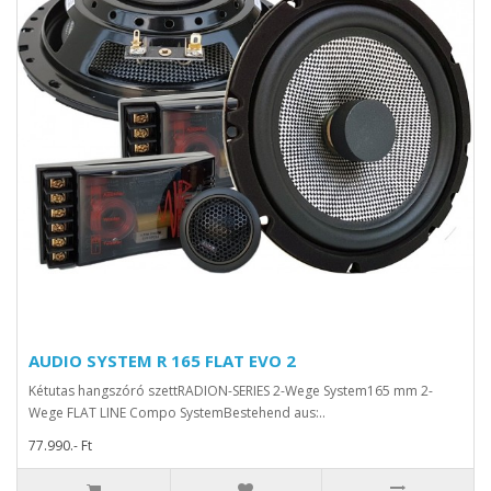
AUDIO SYSTEM R 165 FLAT EVO 2
Kétutas hangszóró szettRADION-SERIES 2-Wege System165 mm 2-
Wege FLAT LINE Compo SystemBestehend aus:..
77.990.- Ft