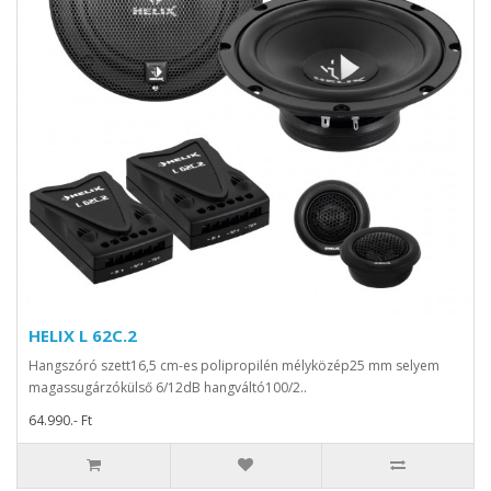
HELIX L 62C.2
Hangszóró szett16,5 cm-es polipropilén mélyközép25 mm selyem
magassugárzókülső 6/12dB hangváltó100/2..
64.990.- Ft