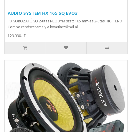
AUDIO SYSTEM HX 165 SQ EVO3
HX SOROZATÚ SQ 2-utas NEODYM szett 165 mm-es 2-utas HIGH END
Compo rendszeramely a következőkből ál..
129.990.- Ft