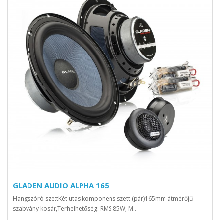
GLADEN AUDIO ALPHA 165
Hangszóró szettKét utas komponens szett (pár)165mm átmérőjű
szabvány kosár,Terhelhetőség: RMS 85W; M..