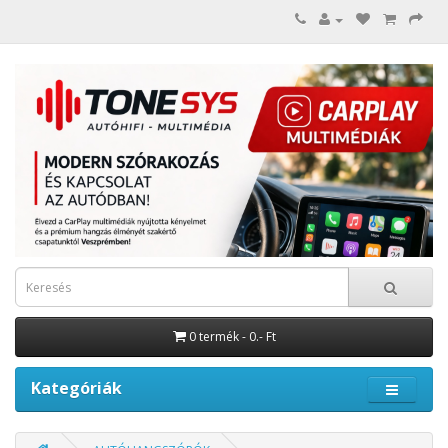
0 termék - 0.- Ft
Kategóriák