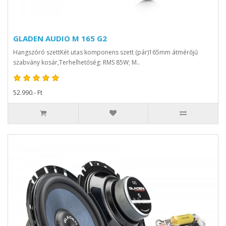
GLADEN AUDIO M 165 G2
Hangszóró szettKét utas komponens szett (pár)165mm átmérőjű
szabvány kosár,Terhelhetőség: RMS 85W; M..
52.990.- Ft