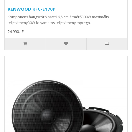
KENWOOD KFC-E170P
Komponens hangszóró szett16,5 cm átmérő300W maximális
teljesítmény30W folyamatos teljesítményImpregn..
24.990.- Ft