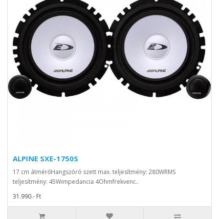
ALPINE SXE-1750S
17 cm átmérőHangszóró szett max. teljesítmény: 280WRMS
teljesítmény: 45Wimpedancia 4Ohmfrekvenc..
31.990.- Ft