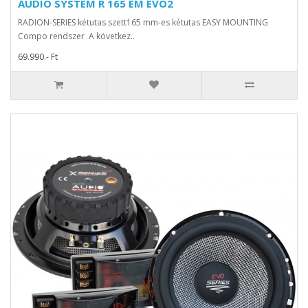
AUDIO SYSTEM R 165 EM EVO2
RADION-SERIES kétutas szett165 mm-es kétutas EASY MOUNTING
Compo rendszer A következ..
69.990.- Ft