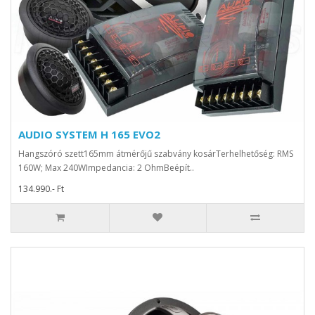
AUDIO SYSTEM H 165 EVO2
Hangszóró szett165mm átmérőjű szabvány kosárTerhelhetőség: RMS
160W; Max 240WImpedancia: 2 OhmBeépít..
134.990.- Ft