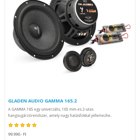
GLADEN AUDIO GAMMA 165.2
A GAMMA 165 egy univerzális, 165 mm-es 2-utas
hangsugárzórendszer, amely nagy hatásfokkal jellemezhe..
99.990.- Ft