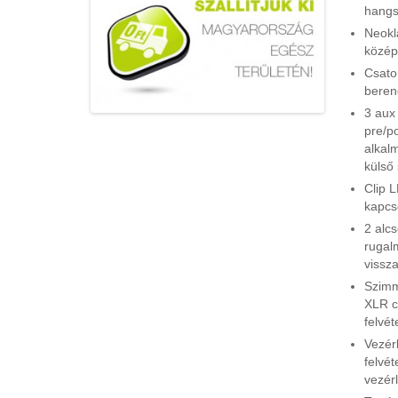
hangsz
Neokl
közép
Csato
beren
3 aux
pre/p
alkal
külső
Clip 
kapcs
2 alcs
rugal
vissz
Szimm
XLR cs
felvét
Vezér
felvé
vezér