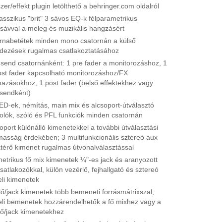
er/effekt plugin letölthető a behringer.com oldalról
asszikus "brit" 3 sávos EQ-k félparametrikus
sávval a meleg és muzikális hangzásért
rnabetétek minden mono csatornán a külső
dezések rugalmas csatlakoztatásához
 send csatornánként: 1 pre fader a monitorozáshoz, 1
ost fader kapcsolható monitorozáshoz/FX
mazásokhoz, 1 post fader (belső effektekhez vagy
 sendként)
LED-ek, némítás, main mix és alcsoport-útválasztó
olók, szóló és PFL funkciók minden csatornán
oport különálló kimenetekkel a további útválasztási
masság érdekében; 3 multifunkcionális sztereó aux
atérő kimenet rugalmas útvonalválasztással
etrikus fő mix kimenetek ¼"-es jack és aranyozott
atlakozókkal, külön vezérlő, fejhallgató és sztereó
eli kimenetek
lő/jack kimenetek több bemeneti forrásmátrixszal;
teli bemenetek hozzárendelhetők a fő mixhez vagy a
lő/jack kimenetekhez