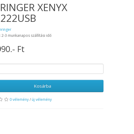
RINGER XENYX
222USB
hringer
: 2-3 munkanapos szállítási idő
90.- Ft
Kosárba
0 vélemény
/
új vélemény