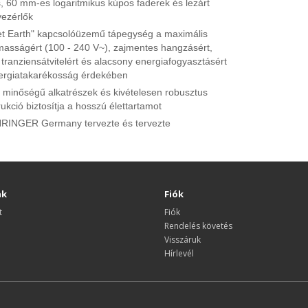
s, 60 mm-es logaritmikus kúpos faderek és lezárt
vezérlők
et Earth" kapcsolóüzemű tápegység a maximális
masságért (100 - 240 V~), zajmentes hangzásért,
 tranziensátvitelért és alacsony energiafogyasztásért
ergiatakarékosság érdekében
ó minőségű alkatrészek és kivételesen robusztus
ukció biztosítja a hosszú élettartamot
RINGER Germany tervezte és tervezte
nk
Fiók
t
Fiók
Rendelés követés
Visszáruk
Hírlevél