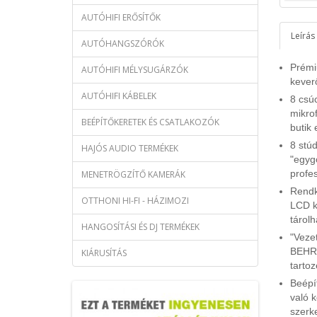
AUTÓHIFI ERŐSÍTŐK
Leírás
AUTÓHANGSZÓRÓK
Prémi
AUTÓHIFI MÉLYSUGÁRZÓK
kever
AUTÓHIFI KÁBELEK
8 csú
mikro
BEÉPÍTŐKERETEK ÉS CSATLAKOZÓK
butik 
8 stú
HAJÓS AUDIO TERMÉKEK
"egyg
profe
MENETRÖGZÍTŐ KAMERÁK
Rendk
OTTHONI HI-FI - HÁZIMOZI
LCD ki
tárolh
HANGOSÍTÁSI ÉS DJ TERMÉKEK
"Vezet
BEHRI
KIÁRUSÍTÁS
tartoz
Beépí
való k
szerke