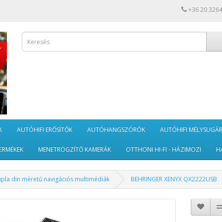
+36 20 326
K
AUTÓHIFI ERŐSÍTŐK
AUTÓHANGSZÓRÓK
AUTÓHIFI MÉLYSUGÁ
ERMÉKEK
MENETRÖGZÍTŐ KAMERÁK
OTTHONI HI-FI - HÁZIMOZI
H
pla din méretű navigációs multimédiák
BEHRINGER XENYX QX2222USB