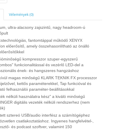
Vélemények (0)
um, ultra-alacsony zajszintű, nagy headroom-ú
őpult
cstechnológiás, fantomtáppal működő XENYX
fon előerősítő, amely összehasonlítható az önálló
előerősítőkkel
dióminőségű kompresszor szuper-egyszerű
ombos" funkcionalitással és vezérlő LED-del a
sszionális ének- és hangszeres hangzáshoz
ívül magas minőségű KLARK TEKNIK FX processzor
jelzővel, kettős paraméterekkel, Tap funkcióval és
ató felhasználói paraméter-beállításokkal
ék nélküli használatra kész" a kiváló minőségű
NGER digitális vezeték nélküli rendszerhez (nem
ék)
tett sztereó USB/audio interfész a számítógéphez
özvetlen csatlakoztatáshoz. Ingyenes hangfelvétel-,
sztő- és podcast szoftver, valamint 150