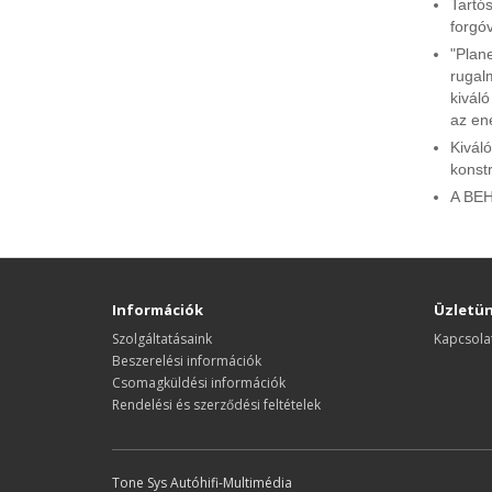
Tartó
forgó
"Plan
rugal
kiváló
az en
Kivál
konstr
A BEH
Információk
Üzletü
Szolgáltatásaink
Kapcsola
Beszerelési információk
Csomagküldési információk
Rendelési és szerződési feltételek
Tone Sys Autóhifi-Multimédia