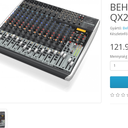
BEH
QX2
Gyártó:
Be
Készletinfó
121.9
Mennyiség