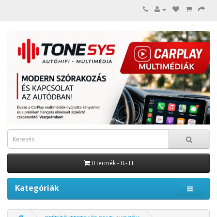
0 termék - 0.- Ft
Kategóriák