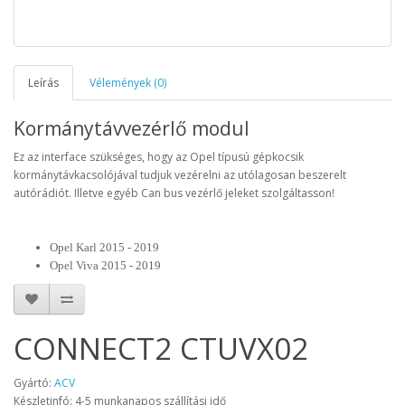
Leírás
Vélemények (0)
Kormánytávvezérlő modul
Ez az interface szükséges, hogy az Opel típusú gépkocsik
kormánytávkacsolójával tudjuk vezérelni az utólagosan beszerelt
autórádiót. Illetve egyéb Can bus vezérlő jeleket szolgáltasson!
Opel Karl 2015 - 2019
Opel Viva 2015 - 2019
CONNECT2 CTUVX02
Gyártó:
ACV
Készletinfó: 4-5 munkanapos szállítási idő