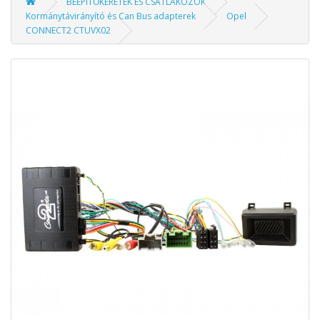
BEÉPÍTŐKERETEK ÉS CSATLAKOZÓK
Kormánytávirányító és Can Bus adapterek
Opel
CONNECT2 CTUVX02