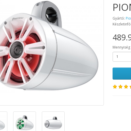
PIO
Gyártó:
Pi
Készletinfó
489.9
Mennyiség