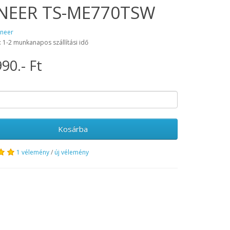
NEER TS-ME770TSW
oneer
: 1-2 munkanapos szállítási idő
90.- Ft
Kosárba
1 vélemény
/
új vélemény