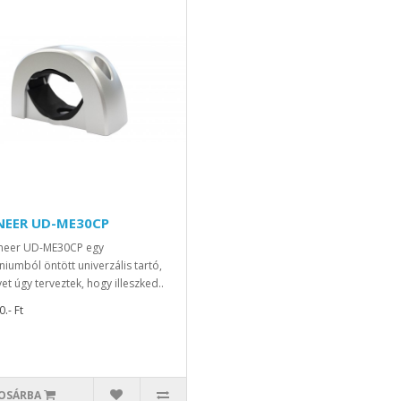
NEER UD-ME30CP
neer UD-ME30CP egy
niumból öntött univerzális tartó,
et úgy terveztek, hogy illeszked..
.- Ft
OSÁRBA