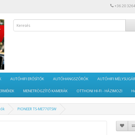
+36 20 326
K
AUTÓHIFI ERŐSÍTŐK
AUTÓHANGSZÓRÓK
AUTÓHIFI MÉLYSUGÁ
ERMÉKEK
MENETRÖGZÍTŐ KAMERÁK
OTTHONI HI-FI - HÁZIMOZI
H
rók
PIONEER TS-ME770TSW