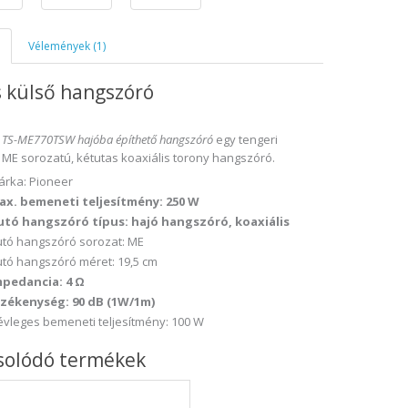
Vélemények (1)
 külső hangszóró
 TS-ME770TSW hajóba építhető hangszóró
egy tengeri
 ME sorozatú, kétutas koaxiális torony hangszóró.
rka: Pioneer
ax. bemeneti teljesítmény: 250 W
utó hangszóró típus: hajó hangszóró, koaxiális
tó hangszóró sorozat: ME
tó hangszóró méret: 19,5 cm
mpedancia: 4 Ω
rzékenység: 90 dB (1W/1m)
vleges bemeneti teljesítmény: 100 W
solódó termékek