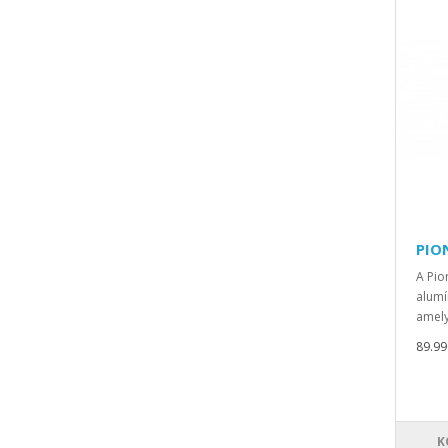
PIO
A Pio
alumí
amely
89.990
K