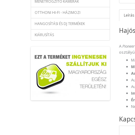
MENETRÖGZÍTŐ KAMERÁK
OTTHONI HI-FI - HÁZIMOZI
Leírás
HANGOSÍTÁSI ÉS DJ TERMÉKEK
Hajós
KIÁRUSÍTÁS
A
Pioneer
osztályú
Má
M
A
Au
Au
I
É
Né
Kapc