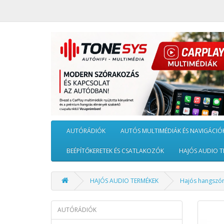
AUTÓRÁDIÓK
AUTÓS MULTIMÉDIÁK ÉS NAVIGÁCIÓ
BEÉPÍTŐKERETEK ÉS CSATLAKOZÓK
HAJÓS AUDIO T
HAJÓS AUDIO TERMÉKEK
Hajós hangszó
AUTÓRÁDIÓK