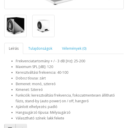
Leírás
Tulajdonságok
Vélemények (0)
Frekvenciatartomány + / - 3 dB [Hz]: 25-200
Maximum SPL [dB]: 120
Keresztváltási frekvencia: 40-100
Doboz tíousa: zárt
Bemenet: monó, sztereó
Kimenet: Sztereó
Funkciók: keresztváltási frekvencia, fokozatmentesen állítható
fázis, stand-by (auto power) on / off, hangerő
Ajánlott elhelyezés: padló
Hangsugárzó típusa: Mélysugárzó
Választható színek: lakk fekete