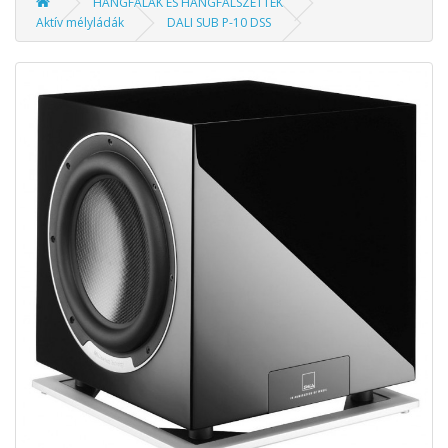
HANGFALAK ÉS HANGFALSZETTEK
Aktív mélyládák
DALI SUB P-10 DSS