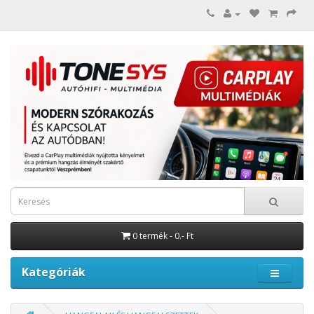
0 termék - 0.- Ft
Kategóriák