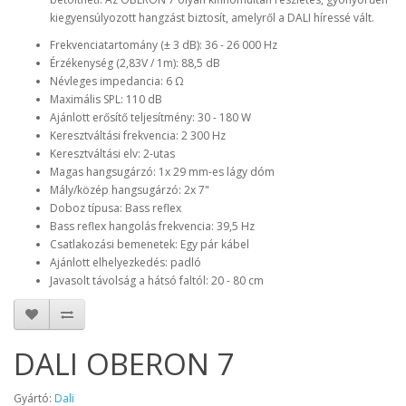
kiegyensúlyozott hangzást biztosít, amelyről a DALI híressé vált.
Frekvenciatartomány (± 3 dB): 36 - 26 000 Hz
Érzékenység (2,83V / 1m): 88,5 dB
Névleges impedancia: 6 Ω
Maximális SPL: 110 dB
Ajánlott erősítő teljesítmény: 30 - 180 W
Keresztváltási frekvencia: 2 300 Hz
Keresztváltási elv: 2-utas
Magas hangsugárzó: 1x 29 mm-es lágy dóm
Mály/közép hangsugárzó: 2x 7"
Doboz típusa: Bass reflex
Bass reflex hangolás frekvencia: 39,5 Hz
Csatlakozási bemenetek: Egy pár kábel
Ajánlott elhelyezkedés: padló
Javasolt távolság a hátsó faltól: 20 - 80 cm
DALI OBERON 7
Gyártó:
Dali