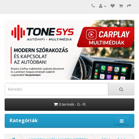
0 termék - 0.- Ft
Kategóriák