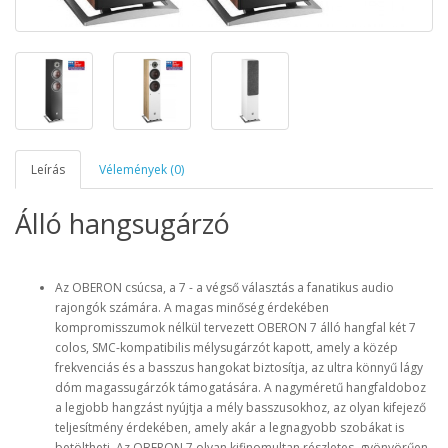
Leírás
Vélemények (0)
Álló hangsugárzó
Az OBERON csúcsa, a 7 - a végső választás a fanatikus audio
rajongók számára. A magas minőség érdekében
kompromisszumok nélkül tervezett OBERON 7 álló hangfal két 7
colos, SMC-kompatibilis mélysugárzót kapott, amely a közép
frekvenciás és a basszus hangokat biztosítja, az ultra könnyű lágy
dóm magassugárzók támogatására. A nagyméretű hangfaldoboz
a legjobb hangzást nyújtja a mély basszusokhoz, az olyan kifejező
teljesítmény érdekében, amely akár a legnagyobb szobákat is
betöltheti. Az OBERON 7 olyan kifinomultan részletes, gyönyörűen