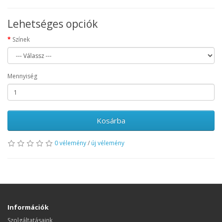
Lehetséges opciók
Színek
Mennyiség
Kosárba
0 vélemény
/
új vélemény
Információk
Szolgáltatásaink