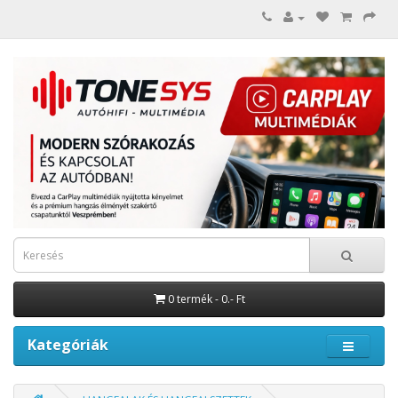
0 termék - 0.- Ft
Kategóriák