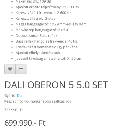
Maximális SPL: 109 dB
Ajánlott erősítő teljesítmény: 25 - 100 W
Keresztváltási frekvencia: 2 600 Hz
Keresztváltási elv: 2-utas
Magas hangsugárzó: 1x 29 mm-es lágy dóm
Mály/közép hangsugárzó: 2 x 5¼"
Doboz típusa: Bass reflex
Bass reflex hangolás frekvencia: 46 Hz
Csatlakozási bemenetek: Egy pár kábel
Ajánlott elhelyezkedés: polc
Javasolt távolság a hátsó faltól: 0 - 50 cm
DALI OBERON 5 5.0 SET
Gyártó:
Dali
Készletinfó: 4-5 munkanapos szállítási idő
723.990.- Ft
699.990.- Ft