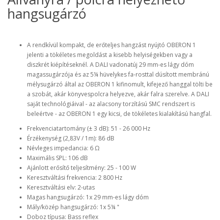
hangsugárzó
A rendkívül kompakt, de erőteljes hangzást nyújtó OBERON 1
jelenti a tökéletes megoldást a kisebb helyiségekben vagy a
diszkrét kiépítéseknél. A DALI vadonatúj 29 mm-es lágy dóm
magassugárzója és az 5¼ hüvelykes fa-rosttal dúsított membránú
mélysugárzó által az OBERON 1 kifinomult, kifejező hanggal tölti be
a szobát, akár könyvespolcra helyezve, akár falra szerelve. A DALI
saját technológiáival - az alacsony torzítású SMC rendszert is
beleértve - az OBERON 1 egy kicsi, de tökéletes kialakítású hangfal.
Frekvenciatartomány (± 3 dB): 51 - 26 000 Hz
Érzékenység (2,83V / 1m): 86 dB
Névleges impedancia: 6 Ω
Maximális SPL: 106 dB
Ajánlott erősítő teljesítmény: 25 - 100 W
Keresztváltási frekvencia: 2 800 Hz
Keresztváltási elv: 2-utas
Magas hangsugárzó: 1x 29 mm-es lágy dóm
Mály/közép hangsugárzó: 1x 5¼ "
Doboz típusa: Bass reflex