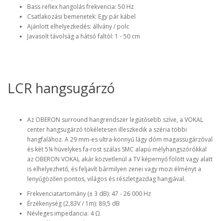
Bass reflex hangolás frekvencia: 50 Hz
Csatlakozási bemenetek: Egy pár kábel
Ajánlott elhelyezkedés: állvány / polc
Javasolt távolság a hátsó faltól: 1 - 50 cm
LCR hangsugárzó
Az OBERON surround hangrendszer legütősebb szíve, a VOKAL
center hangsugárzó tökéletesen illeszkedik a széria többi
hangfalához. A 29 mm-es ultra-könnyű lágy dóm magassugárzóval
és két 5¼ hüvelykes fa-rost szálas SMC alapú mélyhangszórókkal
az OBERON VOKAL akár közvetlenül a TV képernyő fölött vagy alatt
is elhelyezhető, és feljavít bármilyen zenei vagy mozi élményt a
lenyűgözően pontos, világos és részletgazdag hangjával.
Frekvenciatartomány (± 3 dB): 47 - 26 000 Hz
Érzékenység (2,83V / 1m): 89,5 dB
Névleges impedancia: 4 Ω