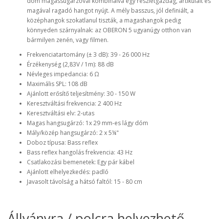
dóm magassugárzóval kombinálva egy részletgazdag, artikulált és
magával ragadó hangot nyújt. A mély basszus, jól definiált, a
középhangok szokatlanul tiszták, a magashangok pedig
könnyeden szárnyalnak: az OBERON 5 ugyanúgy otthon van
bármilyen zenén, vagy filmen.
Frekvenciatartomány (± 3 dB): 39 - 26 000 Hz
Érzékenység (2,83V / 1m): 88 dB
Névleges impedancia: 6 Ω
Maximális SPL: 108 dB
Ajánlott erősítő teljesítmény: 30 - 150 W
Keresztváltási frekvencia: 2 400 Hz
Keresztváltási elv: 2-utas
Magas hangsugárzó: 1x 29 mm-es lágy dóm
Mály/közép hangsugárzó: 2 x 5¼"
Doboz típusa: Bass reflex
Bass reflex hangolás frekvencia: 43 Hz
Csatlakozási bemenetek: Egy pár kábel
Ajánlott elhelyezkedés: padló
Javasolt távolság a hátsó faltól: 15 - 80 cm
Állványra / polcra helyezhető