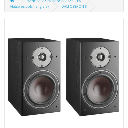
HANGFALAK ÉS HANGFALSZETTEK
Hátsó és polc hangfalak
DALI OBERON 3