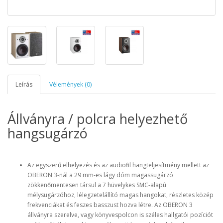
Leírás
Vélemények (0)
Állványra / polcra helyezhető
hangsugárzó
Az egyszerű elhelyezés és az audiofil hangteljesítmény mellett az
OBERON 3-nál a 29 mm-es lágy dóm magassugárzó
zökkenőmentesen társul a 7 hüvelykes SMC-alapú
mélysugárzóhoz, lélegzetelállító magas hangokat, részletes közép
frekvenciákat és feszes basszust hozva létre. Az OBERON 3
állványra szerelve, vagy könyvespolcon is széles hallgatói pozíciót