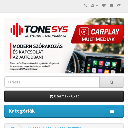
0 termék - 0.- Ft
Kategóriák