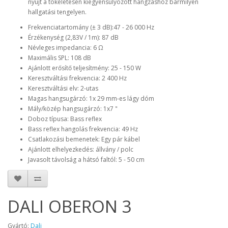
nyújt a tökéletesen kiegyensúlyozott hangzáshoz bármilyen
hallgatási tengelyen.
Frekvenciatartomány (± 3 dB):47 - 26 000 Hz
Érzékenység (2,83V / 1m): 87 dB
Névleges impedancia: 6 Ω
Maximális SPL: 108 dB
Ajánlott erősítő teljesítmény: 25 - 150 W
Keresztváltási frekvencia: 2 400 Hz
Keresztváltási elv: 2-utas
Magas hangsugárzó: 1x 29 mm-es lágy dóm
Mály/közép hangsugárzó: 1x7 "
Doboz típusa: Bass reflex
Bass reflex hangolás frekvencia: 49 Hz
Csatlakozási bemenetek: Egy pár kábel
Ajánlott elhelyezkedés: állvány / polc
Javasolt távolság a hátsó faltól: 5 - 50 cm
DALI OBERON 3
Gyártó:
Dali