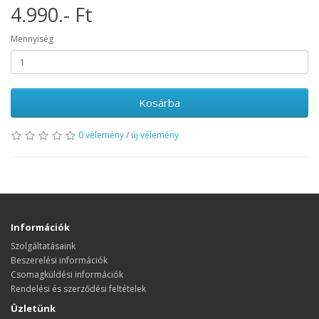
4.990.- Ft
Mennyiség
Kosárba
0 vélemény
/
új vélemény
Információk
Szolgáltatásaink
Beszerelési információk
Csomagküldési információk
Rendelési és szerződési feltételek
Üzletünk