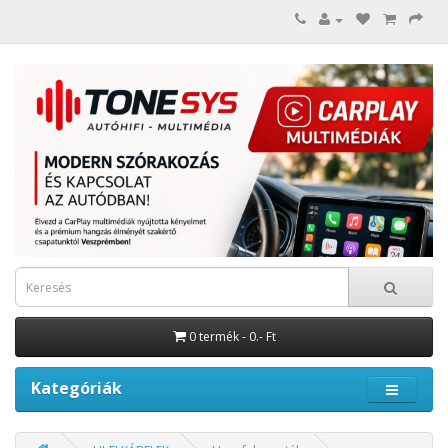
0 termék - 0.- Ft
Kategóriák