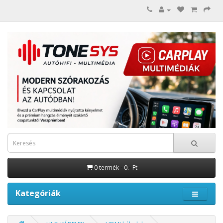
0 termék - 0.- Ft
Kategóriák