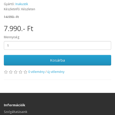
Gyártó:
Inakustik
Készletinfó: Készleten
14.990.- Ft
7.990.- Ft
Mennyiség
Kosárba
0 vélemény
/
új vélemény
Információk
Szolgáltatásaink