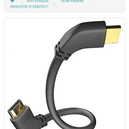
HI-FI KÁBELEK
HDMI kábelek
INAKUSTIK 0103925017