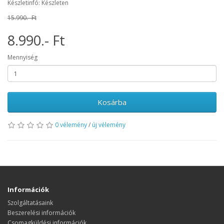
Készletinfó: Készleten
15.990.- Ft
8.990.- Ft
Mennyiség
Kosárba
0 vélemény
/
új vélemény
Információk
Szolgáltatásaink
Beszerelési információk
Csomagküldési információk