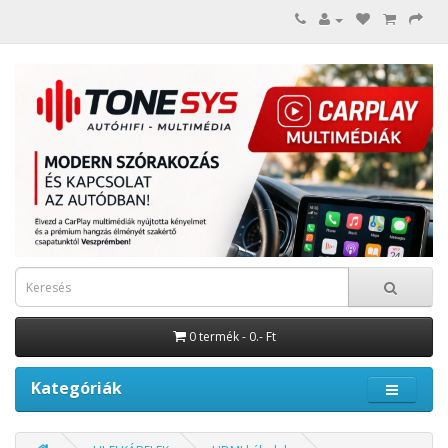
0 termék - 0.- Ft
Kategóriák