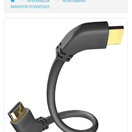
HI-FI KÁBELEK
HDMI kábelek
INAKUSTIK 0103925025