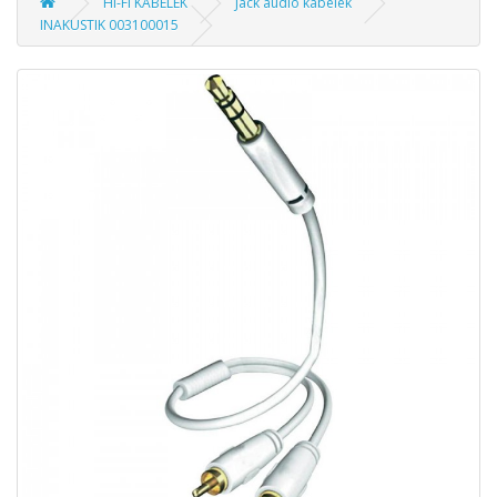
HI-FI KÁBELEK
Jack audio kábelek
INAKUSTIK 003100015