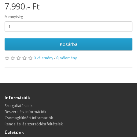
7.990.- Ft
Mennyiség
Kosárba
0 vélemény
/
új vélemény
Információk
Szolgáltatásaink
Beszerelési információk
Csomagküldési információk
Rendelési és szerződési feltételek
Üzletünk