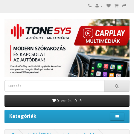
0 termék - 0.- Ft
Kategóriák