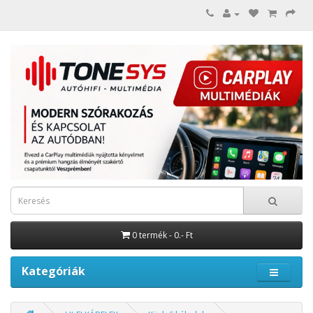
0 termék - 0.- Ft
Kategóriák