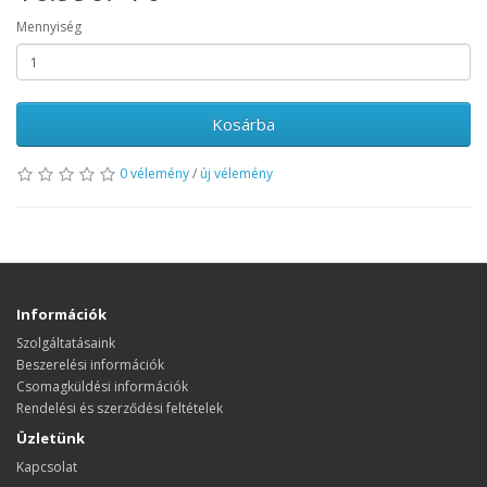
Mennyiség
Kosárba
0 vélemény
/
új vélemény
Információk
Szolgáltatásaink
Beszerelési információk
Csomagküldési információk
Rendelési és szerződési feltételek
Üzletünk
Kapcsolat