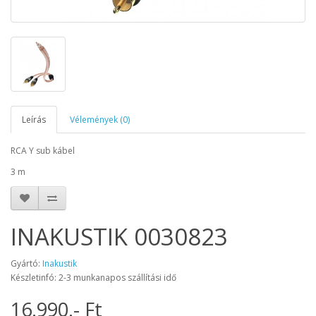
Leírás
Vélemények (0)
RCA Y sub kábel
3 m
INAKUSTIK 0030823
Gyártó:
Inakustik
Készletinfó: 2-3 munkanapos szállítási idő
16.990.- Ft