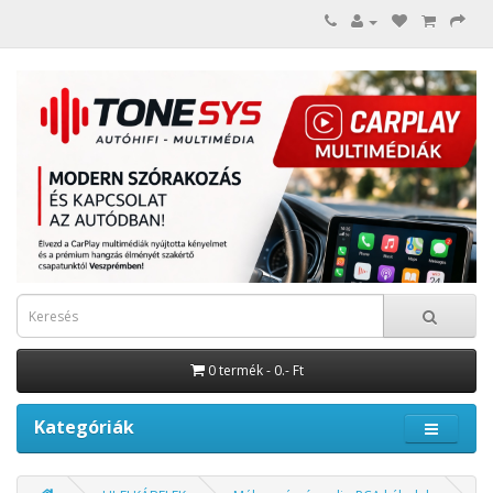
0 termék - 0.- Ft
Kategóriák