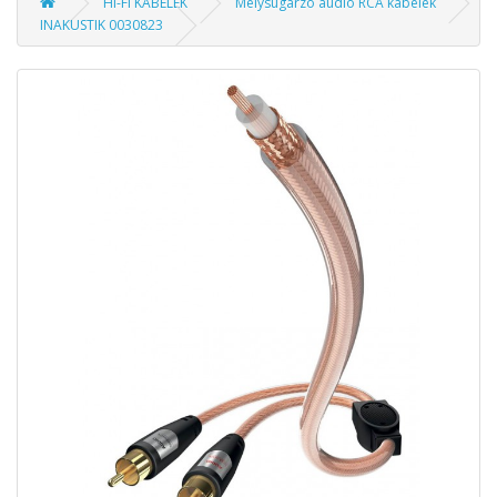
HI-FI KÁBELEK
Mélysugárzó audio RCA kábelek
INAKUSTIK 0030823