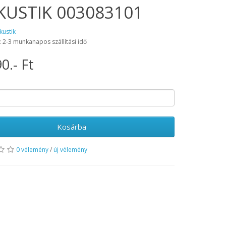
KUSTIK 003083101
kustik
: 2-3 munkanapos szállítási idő
0.- Ft
Kosárba
0 vélemény
/
új vélemény