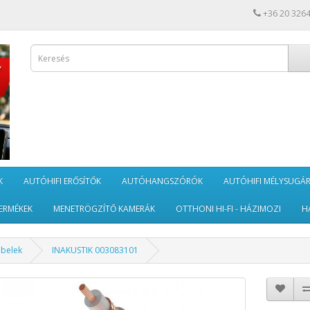
+36 20 326
K
AUTÓHIFI ERŐSÍTŐK
AUTÓHANGSZÓRÓK
AUTÓHIFI MÉLYSUGÁ
ERMÉKEK
MENETRÖGZÍTŐ KAMERÁK
OTTHONI HI-FI - HÁZIMOZI
H
ábelek
INAKUSTIK 003083101