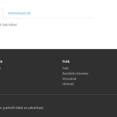
Vélemények (0)
 Sub kábel
nk
Fiók
t
Fiók
Rendelés követés
Visszáruk
Hírlevél
, parkoló hátul az udvarban)