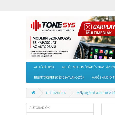
AUTÓRÁDIÓK
AUTÓS MULTIMÉDIÁK ÉS NAVIGÁCIÓ
BEÉPÍTŐKERETEK ÉS CSATLAKOZÓK
HAJÓS AUDIO T
HI-FI KÁBELEK
Mélysugárzó audio RCA k
AUTÓRÁDIÓK