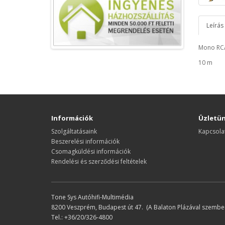
Leírás
Mono RCA
10 m
Információk
Üzletü
Szolgáltatásaink
Kapcsola
Beszerelési információk
Csomagküldési információk
Rendelési és szerződési feltételek
Tone Sys Autóhifi-Multimédia
8200 Veszprém, Budapest út 47. (A Balaton Plázával szemben
Tel.: +36/20/326-4800