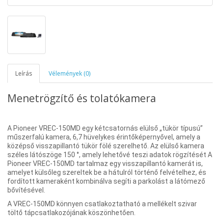
Leírás
Vélemények (0)
Menetrögzítő és tolatókamera
A Pioneer VREC-150MD egy kétcsatornás elülső „tükör típusú”
műszerfalú kamera, 6,7 hüvelykes érintőképernyővel, amely a
középső visszapillantó tükör fölé szerelhető. Az elülső kamera
széles látószöge 150 °, amely lehetővé teszi adatok rögzítését A
Pioneer VREC-150MD tartalmaz egy visszapillantó kamerát is,
amelyet külsőleg szereltek be a hátulról történő felvételhez, és
fordított kameraként kombinálva segíti a parkolást a látómező
bővítésével.
A VREC-150MD könnyen csatlakoztatható a mellékelt szivar
töltő tápcsatlakozójának köszönhetően.