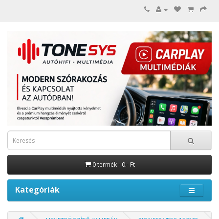
0 termék - 0.- Ft
Kategóriák