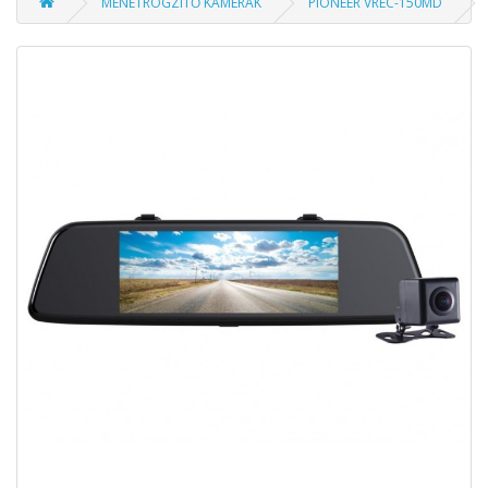
MENETRÖGZÍTŐ KAMERÁK
PIONEER VREC-150MD