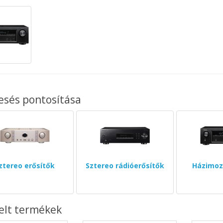
esés pontosítása
ztereo erősítők
Sztereo rádióerősítők
Házimozi
elt termékek