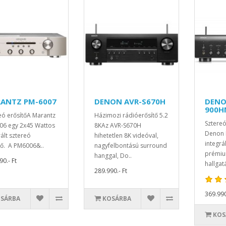
ANTZ PM-6007
DENON AVR-S670H
DENO
900H
eó erősítőA Marantz
Házimozi rádióerősítő 5.2
Sztereó
6 egy 2x45 Wattos
8KAz AVR-S670H
Denon
rált sztereó
hihetetlen 8K videóval,
integrá
tő. A PM6006&..
nagyfelbontású surround
prémiu
hanggal, Do..
0.- Ft
hallgatá
289.990.- Ft
369.990
SÁRBA
KOSÁRBA
KOS