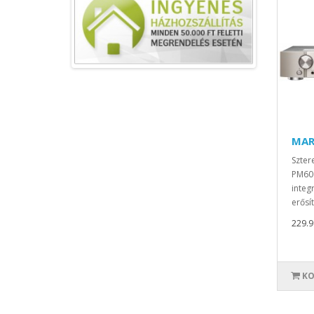
MAR
Szter
PM600
integ
erősí
229.99
KO