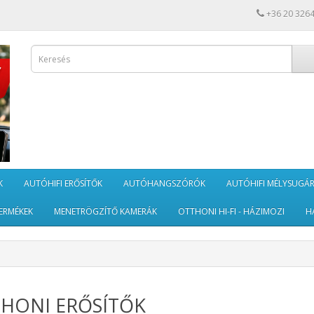
+36 20 326
K
AUTÓHIFI ERŐSÍTŐK
AUTÓHANGSZÓRÓK
AUTÓHIFI MÉLYSUGÁ
ERMÉKEK
MENETRÖGZÍTŐ KAMERÁK
OTTHONI HI-FI - HÁZIMOZI
H
HONI ERŐSÍTŐK