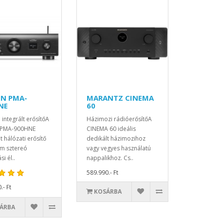
N PMA-
MARANTZ CINEMA
NE
60
 integrált erősítőA
Házimozi rádióerősítőA
 PMA-900HNE
CINEMA 60 ideális
lt hálózati erősítő
dedikált házimozihoz
m sztereó
vagy vegyes használatú
si él..
nappalikhoz. Cs..
589.990.- Ft
.- Ft
KOSÁRBA
ÁRBA