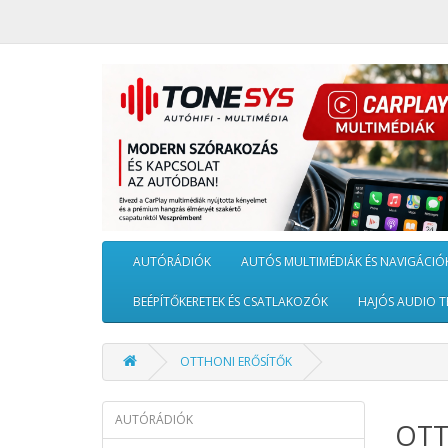
AUTÓRÁDIÓK
AUTÓS MULTIMÉDIÁK ÉS NAVIGÁCIÓ
BEÉPÍTŐKERETEK ÉS CSATLAKOZÓK
HAJÓS AUDIO T
OTTHONI ERŐSÍTŐK
AUTÓRÁDIÓK
OTT