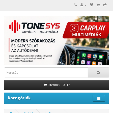
0 termék - 0.- Ft
Kategóriák