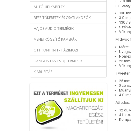
tiszta di
minőség
AUTÓHIFI KÁBELEK
130 mm
BEÉPÍTŐKERETEK ÉS CSATLAKOZÓK
3 Ω im
130 / 
Szén-
HAJÓS AUDIO TERMÉKEK
Vékony
MENETRÖGZÍTŐ KAMERÁK
Midwoof
Méret:
OTTHONI HI-FI - HÁZIMOZI
Üvegs
Nomex
HANGOSÍTÁSI ÉS DJ TERMÉKEK
25 mm-
Vékony
KIÁRUSÍTÁS
Tweeter:
25 mm-
Szénsz
Műanya
4 Ω im
Átfedés:
12 dB/
4 fokoz
Kompak