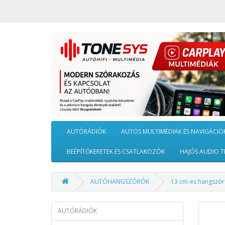
AUTÓRÁDIÓK
AUTÓS MULTIMÉDIÁK ÉS NAVIGÁCIÓ
BEÉPÍTŐKERETEK ÉS CSATLAKOZÓK
HAJÓS AUDIO T
AUTÓHANGSZÓRÓK
13 cm-es hangszór
AUTÓRÁDIÓK