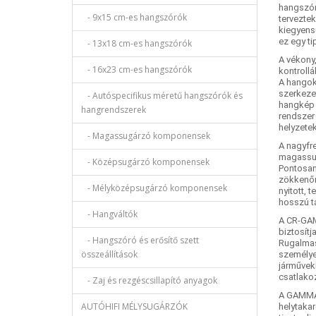
hangszóró
- 9x15 cm-es hangszórók
terveztek
kiegyensú
ez egy t
- 13x18 cm-es hangszórók
A vékony
- 16x23 cm-es hangszórók
kontrollá
A hangok
szerkezet
- Autóspecifikus méretű hangszórók és
hangkép 
hangrendszerek
rendszer
helyzete
- Magassugárzó komponensek
A nagyfr
magassug
- Középsugárzó komponensek
Pontosan 
zökkenőm
- Mélyközépsugárzó komponensek
nyitott, 
hosszú t
- Hangváltók
A CR-GAM
biztosít
- Hangszóró és erősítő szett
Rugalmas
összeállítások
személyes
járművekb
csatlakoz
- Zaj és rezgéscsillapító anyagok
A GAMMA 
AUTÓHIFI MÉLYSUGÁRZÓK
helytaka