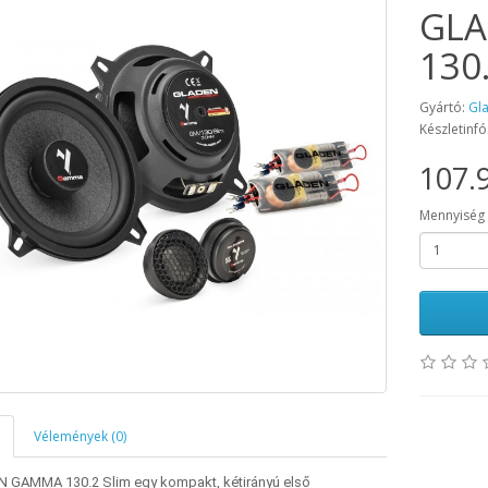
GLA
130
Gyártó:
Gl
Készletinfó
107.9
Mennyiség
Vélemények (0)
 GAMMA 130.2 Slim egy kompakt, kétirányú első