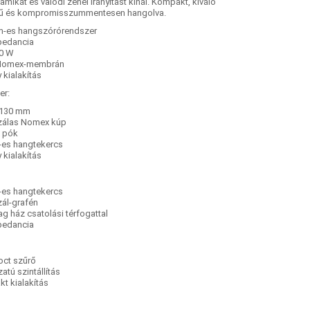
namikát és valódi zenei irányítást kínál. Kompakt, kiváló
ű és kompromisszummentesen hangolva.
-es hangszórórendszer
pedancia
80 W
Nomex-membrán
 kialakítás
er:
 130 mm
zálas Nomex kúp
 pók
es hangtekercs
 kialakítás
es hangtekercs
ál-grafén
g ház csatolási térfogattal
pedancia
oct szűrő
atú szintállítás
t kialakítás