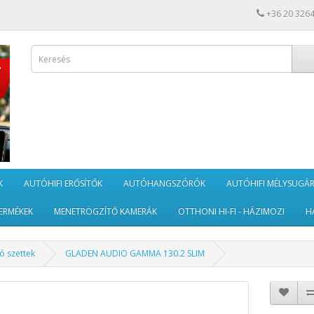
+36 20 326
K
AUTÓHIFI ERŐSÍTŐK
AUTÓHANGSZÓRÓK
AUTÓHIFI MÉLYSUGÁ
ERMÉKEK
MENETRÖGZÍTŐ KAMERÁK
OTTHONI HI-FI - HÁZIMOZI
H
ó szettek
GLADEN AUDIO GAMMA 130.2 SLIM