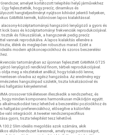
rendszer, amelyet korlátozott telepítési helyű járművekhez
. Úgy fejlesztették, hogy precíz, dinamikus és
lyozott hangteljesítményt nyújtson kihívást jelentő helyeken,
ipikus GAMMA termék, különösen lapos kialakítással.
, alacsony-középtartományú hangszóró lenyűgöző a gyors és
lt kick bass és középtartományi frekvenciák reprodukciójával.
 tiszták és fókuszálóak, a hangszerek pedig precíz
tel vannak reprodukálva. A lapos kialakítás ellenére a
tiszta, élénk és meglepően robusztus marad. Ezért a
 ideális modern ajtókoncepciókhoz és szoros beszerelési
khez.
ekvenciás tartományban az újonnan fejlesztett GAMMA GT25
árzó lenyűgöző rendkívül finom, térbeli reprodukciójával.
oldja meg a részleteket anélkül, hogy tolakodó lenne,
entesen olvadva az egész hangzásba. Az eredmény egy
természetes hangszínpad születik, tiszta lokalizációval és
ávú hallgatási kényelemmel.
MA crossover tökéletesen illeszkedik a rendszerhez, és
ja, hogy minden komponens harmonikusan működjön együtt.
 alkalmazkodást tesz lehetővé a beszerelési pozíciókhoz és
 hallgatási preferenciákhoz, elősegítve a különféle
e való integrációt. A tweeter rendszerspecifikus
ása gyors, tiszta telepítést tesz lehetővé.
130.2 Slim ideális megoldás azok számára, akik
rékos elülsőrendszert keresnek, amely nagy pontosságot,