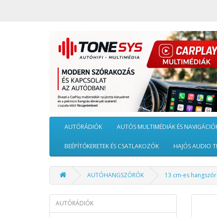
AUTÓRÁDIÓK
AUTÓS MULTIMÉDIÁK ÉS NAVIGÁCIÓ
BEÉPÍTŐKERETEK ÉS CSATLAKOZÓK
HAJÓS AUDIO T
AUTÓHANGSZÓRÓK
13 cm-es hangszó
AUTÓRÁDIÓK