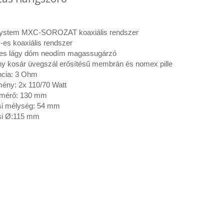
System
MXC-SOROZAT koaxiális rendszer
es koaxiális rendszer
es lágy dóm neodím magassugárzó
y kosár üvegszál erősítésű membrán és nomex pille
cia: 3 Ohm
mény: 2x 110/70 Watt
tmérő: 130 mm
si mélység: 54 mm
si Ø:115 mm