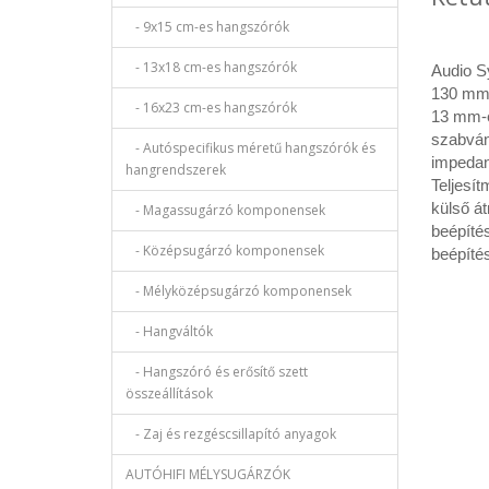
- 9x15 cm-es hangszórók
- 13x18 cm-es hangszórók
Audio 
130 mm-
- 16x23 cm-es hangszórók
13 mm-
szabván
- Autóspecifikus méretű hangszórók és
impedan
hangrendszerek
Teljesít
külső á
- Magassugárzó komponensek
beépíté
- Középsugárzó komponensek
beépíté
- Mélyközépsugárzó komponensek
- Hangváltók
- Hangszóró és erősítő szett
összeállítások
- Zaj és rezgéscsillapító anyagok
AUTÓHIFI MÉLYSUGÁRZÓK