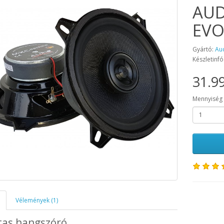
AUD
EV
Gyártó:
Au
Készletinfó
31.99
Mennyiség
Vélemények (1)
tas hangszóró