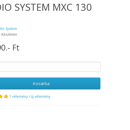
IO SYSTEM MXC 130
O
dio System
: Készleten
0.- Ft
Kosárba
1 vélemény
/
új vélemény