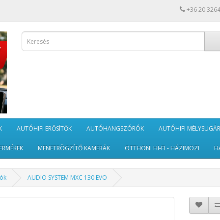
+36 20 326
K
AUTÓHIFI ERŐSÍTŐK
AUTÓHANGSZÓRÓK
AUTÓHIFI MÉLYSUGÁ
ERMÉKEK
MENETRÖGZÍTŐ KAMERÁK
OTTHONI HI-FI - HÁZIMOZI
H
rók
AUDIO SYSTEM MXC 130 EVO