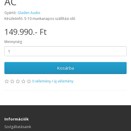
AC
Gyártó:
Gladen Audio
Készletinfó: 5-10 munkanapos szállítási idő
149.990.- Ft
Mennyiség
Kosárba
0 vélemény
/
új vélemény
Információk
Szolgáltatásaink