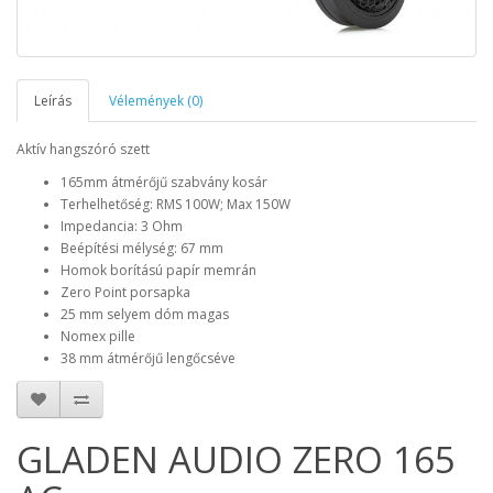
Leírás
Vélemények (0)
Aktív hangszóró szett
165mm átmérőjű szabvány kosár
Terhelhetőség: RMS 100W; Max 150W
Impedancia: 3 Ohm
Beépítési mélység: 67 mm
Homok borítású papír memrán
Zero Point porsapka
25 mm selyem dóm magas
Nomex pille
38 mm átmérőjű lengőcséve
GLADEN AUDIO ZERO 165