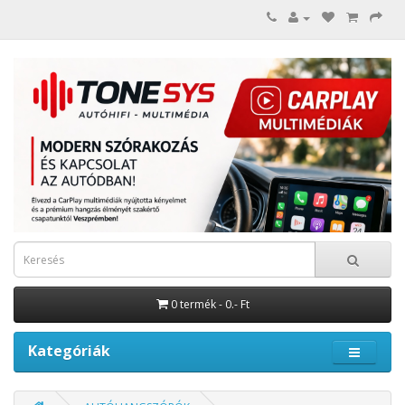
0 termék - 0.- Ft
Kategóriák