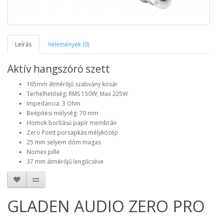
Leírás
Vélemények (0)
Aktív hangszóró szett
165mm átmérőjű szabvány kosár
Terhelhetőség: RMS 150W; Max 225W
Impedancia: 3 Ohm
Beépítési mélység: 70 mm
Homok borítású papír membrán
Zero Point porsapkás mélyközép
25 mm selyem dóm magas
Nomex pille
37 mm átmérőjű lengőcséve
GLADEN AUDIO ZERO PRO