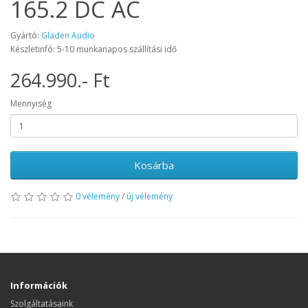
165.2 DC AC
Gyártó:
Gladen Audio
Készletinfó: 5-10 munkanapos szállítási idő
264.990.- Ft
Mennyiség
Kosárba
0 vélemény
/
új vélemény
Információk
Szolgáltatásaink