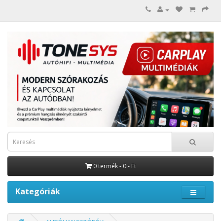
0 termék - 0.- Ft
Kategóriák