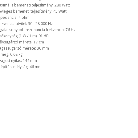
ximális bemeneti teljesítmény: 280 Watt
vleges bemeneti teljesítmény: 45 Watt
pedancia: 4 ohm
ekvencia-átvitel: 30 - 28,000 Hz
galacsonyabb rezonancia frekvencia: 76 Hz
zékenység (1 W / 1 m): 91 dB
lysugárzó mérete: 17 cm
gassugárzó mérete: 30 mm
meg: 0,68 kg
vágott nyílás: 144 mm
építési mélység: 46 mm