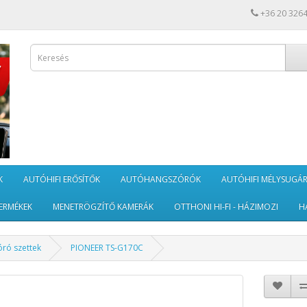
+36 20 326
K
AUTÓHIFI ERŐSÍTŐK
AUTÓHANGSZÓRÓK
AUTÓHIFI MÉLYSUGÁ
ERMÉKEK
MENETRÖGZÍTŐ KAMERÁK
OTTHONI HI-FI - HÁZIMOZI
H
ró szettek
PIONEER TS-G170C