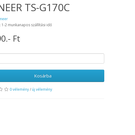
NEER TS-G170C
oneer
: 1-2 munkanapos szállítási idő
0.- Ft
Kosárba
0 vélemény
/
új vélemény