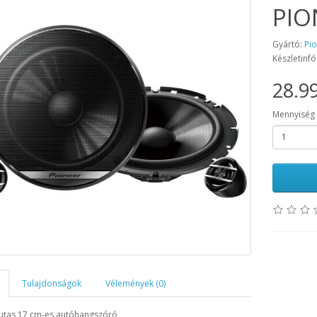
PIO
Gyártó:
Pi
Készletinfó
28.99
Mennyiség
Tulajdonságok
Vélemények (0)
utas 17 cm-es autóhangszóró