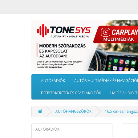
AUTÓRÁDIÓK
AUTÓS MULTIMÉDIÁK ÉS NAVIGÁCIÓ
BEÉPÍTŐKERETEK ÉS CSATLAKOZÓK
HAJÓS AUDIO T
AUTÓHANGSZÓRÓK
16,5 cm-es hangszó
AUTÓRÁDIÓK