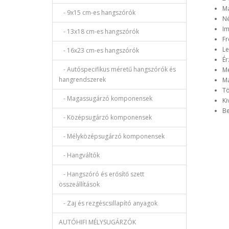
Ma
- 9x15 cm-es hangszórók
Né
Im
- 13x18 cm-es hangszórók
Fr
Le
- 16x23 cm-es hangszórók
Ér
- Autóspecifikus méretű hangszórók és
Mé
hangrendszerek
Ma
Tö
- Magassugárzó komponensek
Ki
Be
- Középsugárzó komponensek
- Mélyközépsugárzó komponensek
- Hangváltók
- Hangszóró és erősítő szett
összeállítások
- Zaj és rezgéscsillapító anyagok
AUTÓHIFI MÉLYSUGÁRZÓK