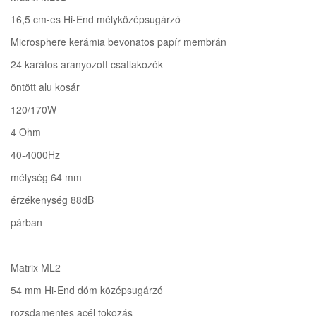
16,5 cm-es Hi-End mélyközépsugárzó
Microsphere kerámia bevonatos papír membrán
24 karátos aranyozott csatlakozók
öntött alu kosár
120/170W
4 Ohm
40-4000Hz
mélység 64 mm
érzékenység 88dB
párban
Matrix ML2
54 mm Hi-End dóm középsugárzó
rozsdamentes acél tokozás