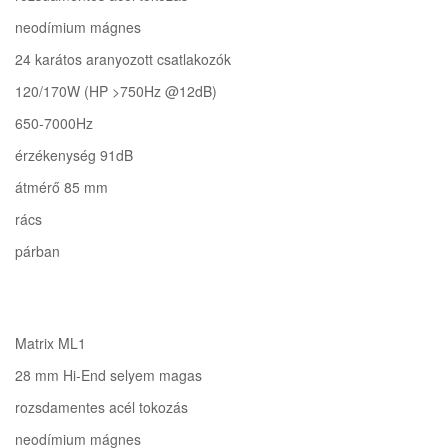
neodímium mágnes
24 karátos aranyozott csatlakozók
120/170W (HP >750Hz @12dB)
650-7000Hz
érzékenység 91dB
átmérő 85 mm
rács
párban
Matrix ML1
28 mm Hi-End selyem magas
rozsdamentes acél tokozás
neodímium mágnes