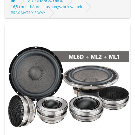
AUTÓHANGSZÓRÓK
16,5 cm-es három utas hangszóró szettek
BRAX MATRIX 3 WAY