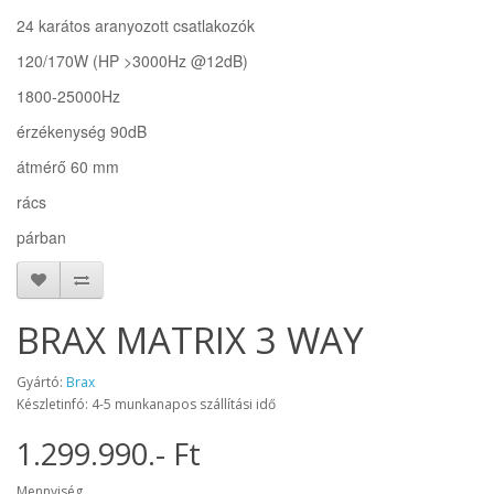
24 karátos aranyozott csatlakozók
120/170W (HP >3000Hz @12dB)
1800-25000Hz
érzékenység 90dB
átmérő 60 mm
rács
párban
BRAX MATRIX 3 WAY
Gyártó:
Brax
Készletinfó: 4-5 munkanapos szállítási idő
1.299.990.- Ft
Mennyiség