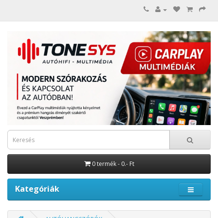
0 termék - 0.- Ft
Kategóriák