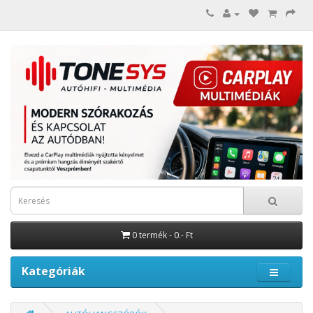
0 termék - 0.- Ft
Kategóriák