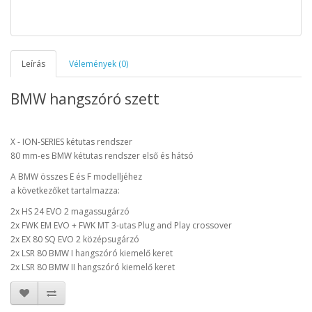
Leírás
Vélemények (0)
BMW hangszóró szett
X - ION-SERIES kétutas rendszer
80 mm-es BMW kétutas rendszer első és hátsó
A BMW összes E és F modelljéhez
a következőket tartalmazza:
2x HS 24 EVO 2
magassugárzó
2x FWK EM EVO + FWK MT 3-utas Plug and Play crossover
2x EX 80 SQ EVO 2
középsugárzó
2x LSR 80 BMW I
hangszóró kiemelő keret
2x LSR 80 BMW II
hangszóró kiemelő keret