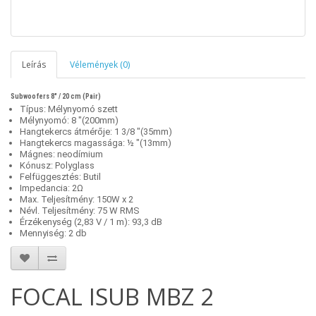
Leírás
Vélemények (0)
Subwoofers 8" / 20 cm (Pair)
Típus: Mélynyomó szett
Mélynyomó: 8 "(200mm)
Hangtekercs átmérője: 1 3/8 "(35mm)
Hangtekercs magassága: ½ "(13mm)
Mágnes: neodímium
Kónusz: Polyglass
Felfüggesztés: Butil
Impedancia: 2Ω
Max. Teljesítmény: 150W x 2
Névl. Teljesítmény: 75 W RMS
Érzékenység (2,83 V / 1 m): 93,3 dB
Mennyiség: 2 db
FOCAL ISUB MBZ 2