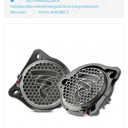
AUTÓHANGSZÓRÓK
Autóspecifikus méretű hangszórók és hangrendszerek
Mercedes
FOCAL ISUB MBZ 2