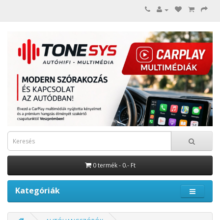
0 termék - 0.- Ft
Kategóriák