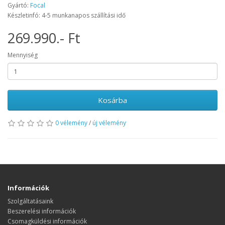
Gyártó:
Focal
Készletinfó: 4-5 munkanapos szállítási idő
269.990.- Ft
Mennyiség
Kosárba
0 vélemény
/
új vélemény
Információk
Szolgáltatásaink
Beszerelési információk
Csomagküldési információk