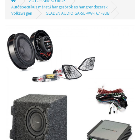
AUTÓHANGSZÓRÓK
Autóspecifikus méretű hangszórók és hangrendszerek
Volkswagen
GLADEN AUDIO GA-SU-VW-T6.1-SUB