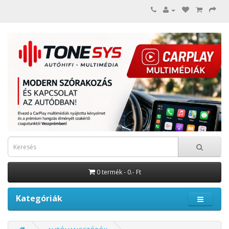
0 termék - 0.- Ft
Kategóriák