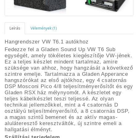
Leírás
Vélemények (1)
Hangrendszer VW T6.1 autókhoz
Fedezze fel a Gladen Sound Up VW T6 Sub
egységét, amely tökéletes kiegészítője VW-jének.
Ez a teljes készlet mindent tartalmaz, amire
szüksége van ahhoz, hogy hangzását a következő
szintre emelje. Tartalmazza a Gladen Apperance
hangszórókat az első ajtókhoz, egy 4 csatornás
DSP Mosconi Pico 4/8 teljesítményerősítőt és egy
Gladen RSX ház mélynyomót. A készletet egy
teljes kábelkészlet teszi teljessé. Az olyan
technikai jellemzőkkel, mint a 4 csatornás D
osztályú teljesítményerősítő, a 8 csatornás DSP,
a magas szintű bemenet és az aktív magas-
aluláteresztő keresztváltók, új szintre emeli a
hallgatási élményt.
Szállítási terjedelem