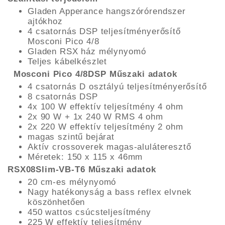
Gladen Apperance hangszórórendszer
ajtókhoz
4 csatornás DSP teljesítményerősítő
Mosconi Pico 4/8
Gladen RSX ház mélynyomó
Teljes kábelkészlet
Mosconi Pico 4/8DSP Műszaki adatok
4 csatornás D osztályú teljesítményerősítő
8 csatornás DSP
4x 100 W effektív teljesítmény 4 ohm
2x 90 W + 1x 240 W RMS 4 ohm
2x 220 W effektív teljesítmény 2 ohm
magas szintű bejárat
Aktív crossoverek magas-aluláteresztő
Méretek: 150 x 115 x 46mm
RSX08Slim-VB-T6 Műszaki adatok
20 cm-es mélynyomó
Nagy hatékonyság a bass reflex elvnek
köszönhetően
450 wattos csúcsteljesítmény
225 W effektív teljesítmény