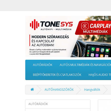
AUTÓRÁDIÓK
AUTÓS MULTIMÉDIÁK ÉS NAVIGÁCIÓ
BEÉPÍTŐKERETEK ÉS CSATLAKOZÓK
HAJÓS AUDIO T
AUTÓHANGSZÓRÓK
Hangváltók
AUTÓRÁDIÓK