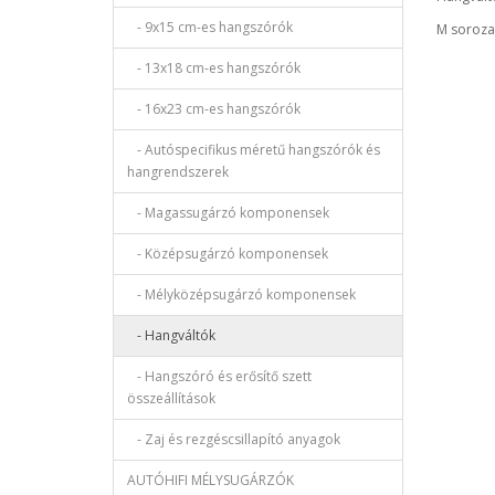
- 9x15 cm-es hangszórók
M soroza
- 13x18 cm-es hangszórók
- 16x23 cm-es hangszórók
- Autóspecifikus méretű hangszórók és
hangrendszerek
- Magassugárzó komponensek
- Középsugárzó komponensek
- Mélyközépsugárzó komponensek
- Hangváltók
- Hangszóró és erősítő szett
összeállítások
- Zaj és rezgéscsillapító anyagok
AUTÓHIFI MÉLYSUGÁRZÓK