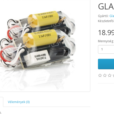
GLA
Gyártó:
Gl
Készletinfó
18.99
Mennyiség
Vélemények (0)
ó