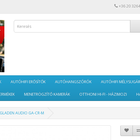
+36 20 326
K
AUTÓHIFI ERŐSÍTŐK
AUTÓHANGSZÓRÓK
AUTÓHIFI MÉLYSUGÁ
ERMÉKEK
MENETRÖGZÍTŐ KAMERÁK
OTTHONI HI-FI - HÁZIMOZI
H
GLADEN AUDIO GA-CR-M