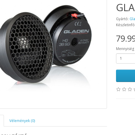
GLA
Gyártó:
Gl
Készletinfó
79.99
Mennyiség
Vélemények (0)