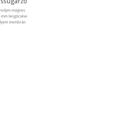
ssugárzó
eodym mágnes
 mm lengőcséve
elyem membrán