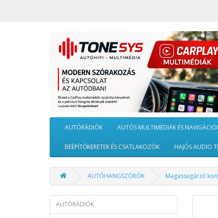
AUTÓRÁDIÓK
AUTÓS MULTIMÉDIÁK ÉS NAVIGÁCIÓ
BEÉPÍTŐKERETEK ÉS CSATLAKOZÓK
HAJÓS AUDIO T
AUTÓHANGSZÓRÓK
Magassugárzó ko
AUTÓRÁDIÓK