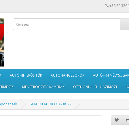
+36 20 326
K
AUTÓHIFI ERŐSÍTŐK
AUTÓHANGSZÓRÓK
AUTÓHIFI MÉLYSUGÁ
ERMÉKEK
MENETRÖGZÍTŐ KAMERÁK
OTTHONI HI-FI - HÁZIMOZI
H
mponensek
GLADEN AUDIO GA-38 SG