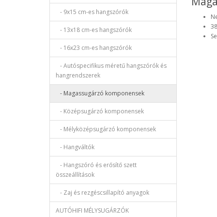
Maga
- 9x15 cm-es hangszórók
N
38
- 13x18 cm-es hangszórók
S
- 16x23 cm-es hangszórók
- Autóspecifikus méretű hangszórók és
hangrendszerek
- Magassugárzó komponensek
- Középsugárzó komponensek
- Mélyközépsugárzó komponensek
- Hangváltók
- Hangszóró és erősítő szett
összeállítások
- Zaj és rezgéscsillapító anyagok
AUTÓHIFI MÉLYSUGÁRZÓK