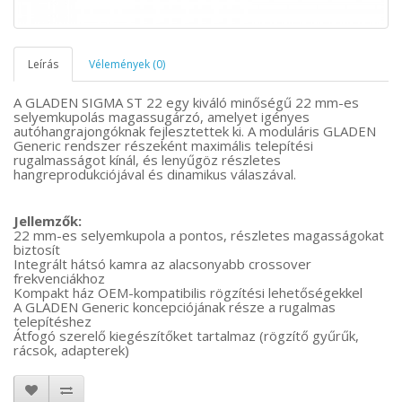
Leírás
Vélemények (0)
A GLADEN SIGMA ST 22 egy kiváló minőségű 22 mm-es
selyemkupolás magassugárzó, amelyet igényes
autóhangrajongóknak fejlesztettek ki. A moduláris GLADEN
Generic rendszer részeként maximális telepítési
rugalmasságot kínál, és lenyűgöz részletes
hangreprodukciójával és dinamikus válaszával.
Jellemzők:
22 mm-es selyemkupola a pontos, részletes magasságokat
biztosít
Integrált hátsó kamra az alacsonyabb crossover
frekvenciákhoz
Kompakt ház OEM-kompatibilis rögzítési lehetőségekkel
A GLADEN Generic koncepciójának része a rugalmas
telepítéshez
Átfogó szerelő kiegészítőket tartalmaz (rögzítő gyűrűk,
rácsok, adapterek)