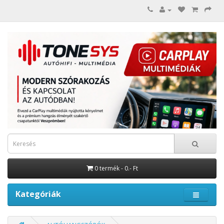
0 termék - 0.- Ft
Kategóriák