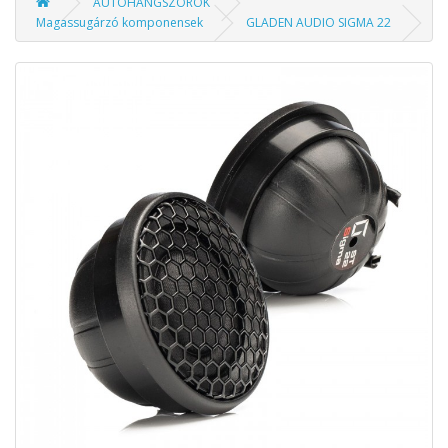
AUTÓHANGSZÓRÓK
Magassugárzó komponensek
GLADEN AUDIO SIGMA 22