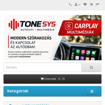
0 termék - 0.- Ft
Kategóriák