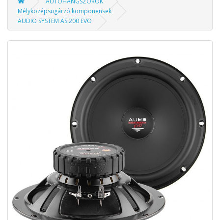
AUTÓHANGSZÓRÓK
Mélyközépsugárzó komponensek
AUDIO SYSTEM AS 200 EVO