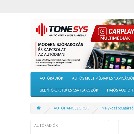
AUTÓRÁDIÓK
AUTÓS MULTIMÉDIÁK ÉS NAVIGÁCIÓ
BEÉPÍTŐKERETEK ÉS CSATLAKOZÓK
HAJÓS AUDIO T
AUTÓHANGSZÓRÓK
Mélyközépsugárz
AUTÓRÁDIÓK