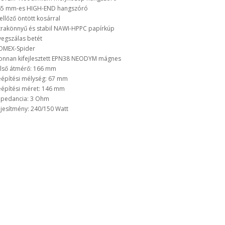
5 mm-es HIGH-END hangszóró
ellőző öntött kosárral
trakönnyű és stabil NAWI-HPPC papírkúp
egszálas betét
OMEX-Spider
onnan kifejlesztett EPN38 NEODYM mágnes
lső átmérő: 166 mm
építési mélység: 67 mm
építési méret: 146 mm
pedancia: 3 Ohm
ljesítmény: 240/150 Watt