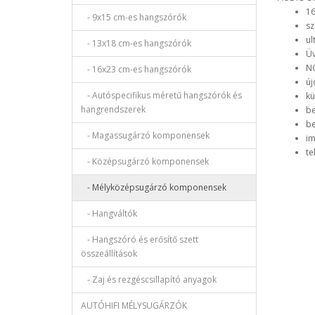
16
- 9x15 cm-es hangszórók
sz
ul
- 13x18 cm-es hangszórók
Üv
N
- 16x23 cm-es hangszórók
új
- Autóspecifikus méretű hangszórók és
kü
hangrendszerek
be
be
- Magassugárzó komponensek
im
te
- Középsugárzó komponensek
- Mélyközépsugárzó komponensek
- Hangváltók
- Hangszóró és erősítő szett
összeállítások
- Zaj és rezgéscsillapító anyagok
AUTÓHIFI MÉLYSUGÁRZÓK