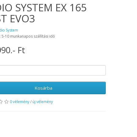
IO SYSTEM EX 165
T EVO3
dio System
: 5-10 munkanapos szállítási idő
90.- Ft
Kosárba
0 vélemény
/
új vélemény