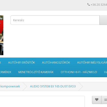
+36 20 326
K
AUTÓHIFI ERŐSÍTŐK
AUTÓHANGSZÓRÓK
AUTÓHIFI MÉLYSUGÁ
ERMÉKEK
MENETRÖGZÍTŐ KAMERÁK
OTTHONI HI-FI - HÁZIMOZI
H
ó komponensek
AUDIO SYSTEM EX 165 DUST EVO3