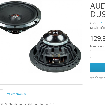
AUD
DUS
Gyártó:
Au
Készletinfó
129.9
Mennyiség
Vélemények (0)
YSTEM Neodímium mélyközép hangszóró