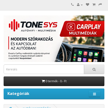
0 termék - 0.- Ft
Kategóriák