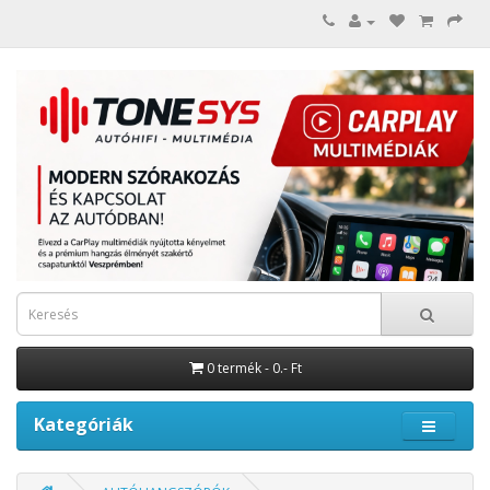
0 termék - 0.- Ft
Kategóriák