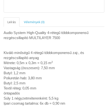
Leírás
Vélemények (0)
Audio System High-Quality 4-rétegű többkomponensű
rezgéscsillapító MULTILAYER 7500
Kiváló minőségű 4 rétegű többkomponensű zaj-, és
rezgéscsillapító anyag
2
Mérete: 0,5m x 0,3m = 0,15 m
Vastagság (összesen): 7,50 mm
Butyl: 1,2 mm
Poliuretán hab: 3,80 mm
Butyl: 2,5 mm
Textil réteg: 0,05 mm
öntapadós
Súly 1 négyzetméterenként: 5,5 kg
Ipari csomag tartalma: 6x db = 0,90 nm