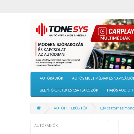
AUTÓRÁDIÓK
AUTÓS MULTIMÉDIÁK ÉS NAVIGÁCIÓ
BEÉPÍTŐKERETEK ÉS CSATLAKOZÓK
HAJÓS AUDIO T
AUTÓHIFI ERŐSÍTŐK
Egy csatornás mono
AUTÓRÁDIÓK