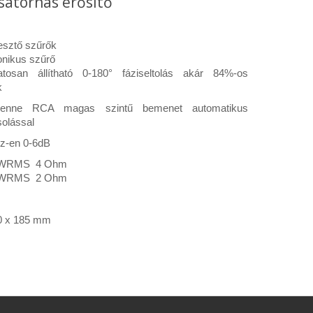
satornás erősítő
resztő szűrők
nikus szűrő
tosan állítható 0-180° fáziseltolás akár 84%-os
k
nne RCA magas szintű bemenet automatikus
olással
z-en 0-6dB
 WRMS 4 Ohm
 WRMS 2 Ohm
0 x 185 mm