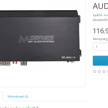
AUD
Gyártó:
Au
Készletinfó
116.9
Mennyiség
Vélemények (0)