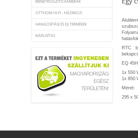
Egy c
MENETRÖGZÍTŐ KAMERÁK
OTTHONI HI-FI - HÁZIMOZI
Aluláte
HANGOSÍTÁSI ÉS DJ TERMÉKEK
szubszo
Folyama
KIÁRUSÍTÁS
hatásfo
RTC be
bekapcs
EQ 45H
1x 550
1x 850
Méret:
295 x 5