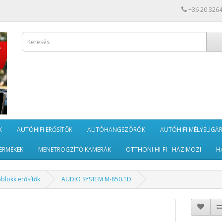
+36 20 326
K
AUTÓHIFI ERŐSÍTŐK
AUTÓHANGSZÓRÓK
AUTÓHIFI MÉLYSUGÁ
ERMÉKEK
MENETRÖGZÍTŐ KAMERÁK
OTTHONI HI-FI - HÁZIMOZI
H
blokk erősítők
AUDIO SYSTEM M-850.1D