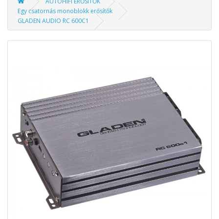
AUTÓHIFI ERŐSÍTŐK
Egy csatornás monoblokk erősítők
GLADEN AUDIO RC 600C1