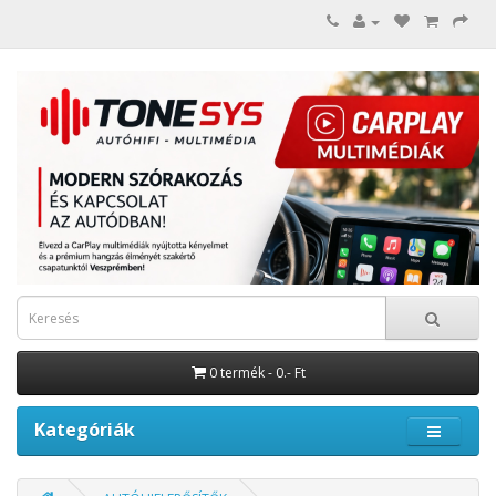
0 termék - 0.- Ft
Kategóriák