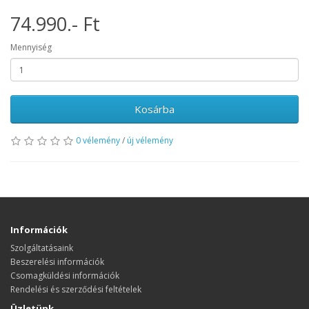
74.990.- Ft
Mennyiség
Kosárba
0 vélemény
/
új vélemény
Információk
Szolgáltatásaink
Beszerelési információk
Csomagküldési információk
Rendelési és szerződési feltételek
Üzletünk