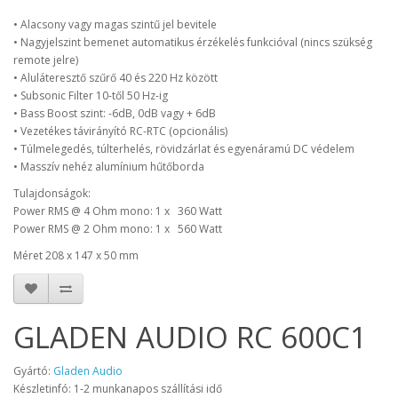
• Alacsony vagy magas szintű jel bevitele
• Nagyjelszint bemenet automatikus érzékelés funkcióval (nincs szükség
remote jelre)
• Aluláteresztő szűrő 40 és 220 Hz között
• Subsonic Filter 10-től 50 Hz-ig
• Bass Boost szint: -6dB, 0dB vagy + 6dB
• Vezetékes távirányító RC-RTC (opcionális)
• Túlmelegedés, túlterhelés, rövidzárlat és egyenáramú DC védelem
• Masszív nehéz alumínium hűtőborda
Tulajdonságok:
Power
RMS
@
4
Ohm
mono
:
1
x 360
Watt
Power
RMS
@
2
Ohm
mono
:
1
x 560
Watt
Méret
208 x 147 x 50 mm
GLADEN AUDIO RC 600C1
Gyártó:
Gladen Audio
Készletinfó: 1-2 munkanapos szállítási idő