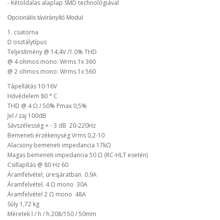
- Kétoldalas alaplap SMD technológiával
Opcionális távirányító Modul
1. csatorna
D osztálytípus
Teljesítmény @ 14,4V /1.0% THD
@ 4 ohmos mono: Wrms 1x 360
@ 2 ohmos mono: Wrms 1x 560
Tápellátás 10-16V
Hővédelem 80 ° C
THD @ 4 Ω / 50% Pmax 0,5%
Jel / zaj 100dB
Sávszélesség + - 3 dB 20-220Hz
Bemeneti érzékenység Vrms 0,2-10
Alacsony bemeneti impedancia 17kΩ
Magas bemeneti impedancia 50 Ω (RC-HLT esetén)
Csillapítás @ 80 Hz 60
Áramfelvétel, üresjáratban 0.9A
Áramfelvétel. 4 Ω mono 30A
Áramfelvétel 2 Ω mono 48A
Súly 1,72 kg
Méretek l / h / h 208/150 / 50mm