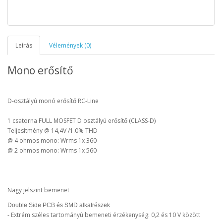
Leírás
Vélemények (0)
Mono erősítő
D-osztályú monó erősítő RC-Line
1 csatorna FULL MOSFET D osztályú erősítő (CLASS-D)
Teljesítmény @ 14,4V /1.0% THD
@ 4 ohmos mono: Wrms 1x 360
@ 2 ohmos mono: Wrms 1x 560
Nagy jelszint bemenet
Double Side PCB és SMD alkatrészek
-
Extrém
széles
tartományú
bemeneti érzékenység: 0,2 és 10 V
között