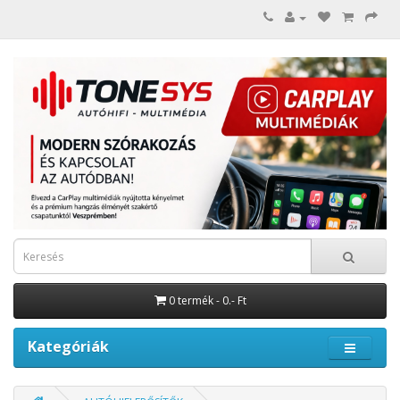
0 termék - 0.- Ft
Kategóriák