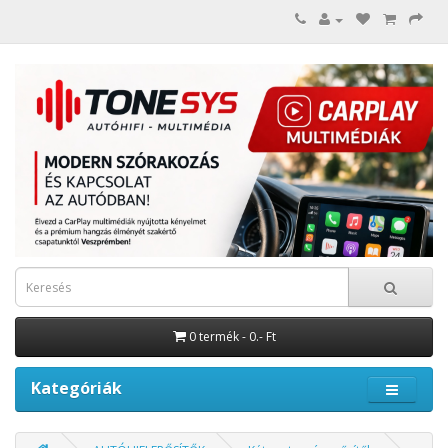
0 termék - 0.- Ft
Kategóriák