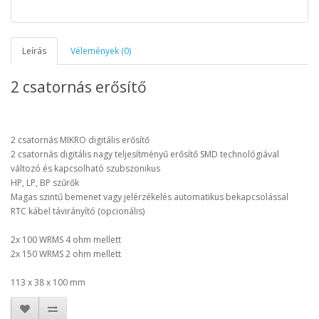
Leírás
Vélemények (0)
2 csatornás erősítő
2 csatornás MIKRO digitális erősítő
2 csatornás digitális nagy teljesítményű erősítő SMD technológiával
változó és kapcsolható szubszonikus
HP, LP, BP szűrők
Magas szintű bemenet vagy jelérzékelés automatikus bekapcsolással
RTC kábel távirányító (opcionális)
2x 100 WRMS 4 ohm mellett
2x 150 WRMS 2 ohm mellett
113 x 38 x 100 mm