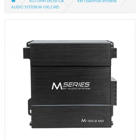
AUTÓHIFI ERŐSÍTŐK
Két csatornás erősítők
AUDIO SYSTEM M-100.2 MD