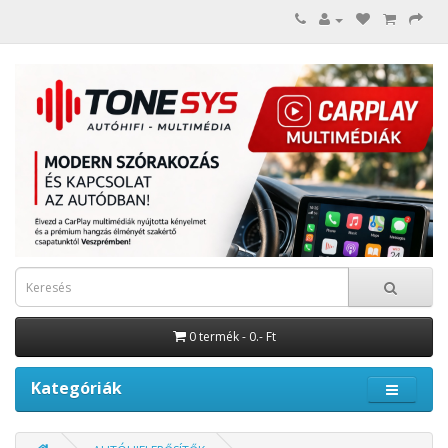
0 termék - 0.- Ft
Kategóriák