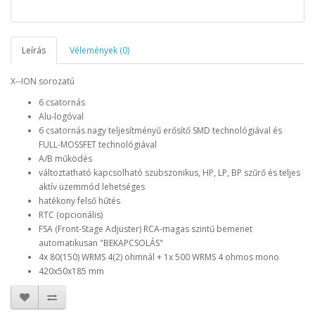
Leírás
Vélemények (0)
X--ION sorozatú
6 csatornás
Alu-logóval
6 csatornás nagy teljesítményű erősítő SMD technológiával és
FULL-MOSSFET technológiával
A/B működés
változtatható kapcsolható szubszonikus, HP, LP, BP szűrő és teljes
aktív üzemmód lehetséges
hatékony felső hűtés
RTC (opcionális)
FSA (Front-Stage Adjuster) RCA-magas szintű bemenet
automatikusan "BEKAPCSOLÁS"
4x 80(150) WRMS 4(2) ohmnál + 1x 500 WRMS 4 ohmos mono
420x50x185 mm